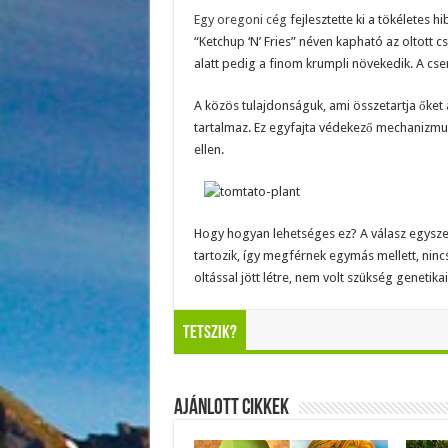
Egy oregoni cég
fejlesztette ki a tökéletes h
“Ketchup ‘N’ Fries” néven kapható az oltott 
alatt pedig a finom krumpli növekedik. A cse
A közös tulajdonságuk, ami összetartja őket
tartalmaz. Ez egyfajta védekező mechanizmus
ellen.
Hogy hogyan lehetséges ez? A válasz egysze
tartozik, így megférnek egymás mellett, nin
oltással jött létre, nem volt szükség geneti
Tetszik?
Ajánlott Cikkek