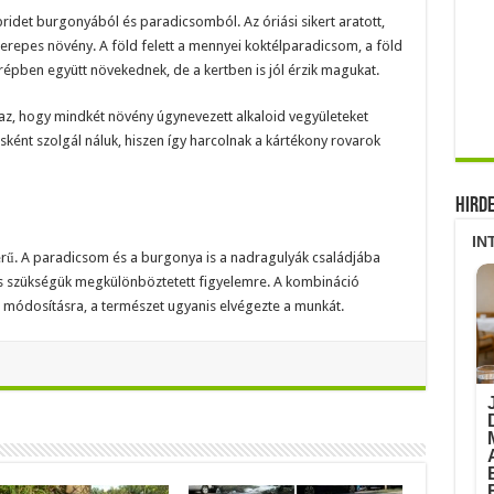
ibridet burgonyából és paradicsomból. Az óriási sikert aratott,
cserepes növény. A föld felett a mennyei koktélparadicsom, a föld
répben együtt növekednek, de a kertben is jól érzik magukat.
 az, hogy mindkét növény úgynevezett alkaloid vegyületeket
ként szolgál náluk, hiszen így harcolnak a kártékony rovarok
Hird
rű. A paradicsom és a burgonya is a nadragulyák családjába
cs szükségük megkülönböztetett figyelemre. A kombináció
kai módosításra, a természet ugyanis elvégezte a munkát.