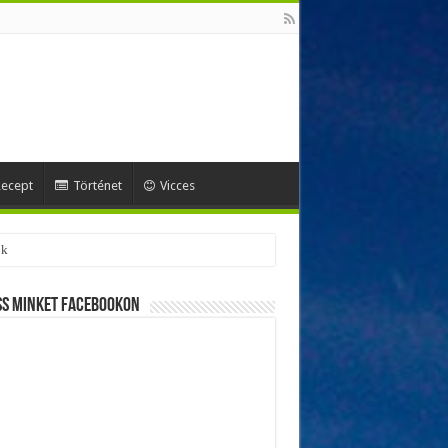
ecept
Történet
Vicces
ok
ss minket Facebookon