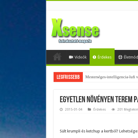
Videók
Érdekes
Életmó
Legfrissebb
Mesterséges-intelligencia-lufi
Az övtáskák továbbra is trendik
Egyetlen növényen terem p
2015-01-04
Érdekes
201 Megtekin
Sült krumpli és ketchup a kertből? Lehetsége