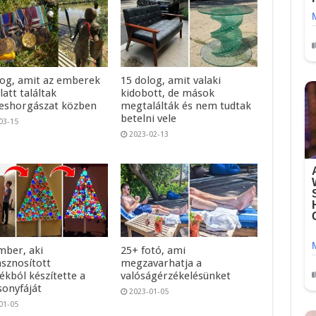
log, amit az emberek
15 dolog, amit valaki
alatt találtak
kidobott, de mások
shorgászat közben
megtalálták és nem tudtak
betelni vele
03-15
2023-02-13
mber, aki
25+ fotó, ami
asznosított
megzavarhatja a
ékból készítette a
valóságérzékelésünket
sonyfáját
2023-01-05
01-05