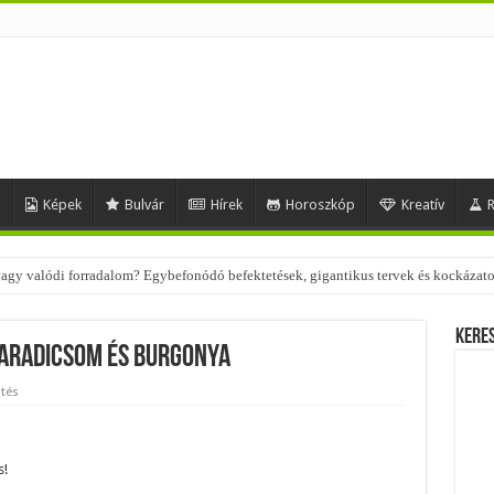
d
Képek
Bulvár
Hírek
Horoszkóp
Kreatív
R
 vagy valódi forradalom? Egybefonódó befektetések, gigantikus tervek és kockázat
 – nézd meg, milyen stílusokhoz illenek!
Kere
aradicsom és burgonya
tés
s!