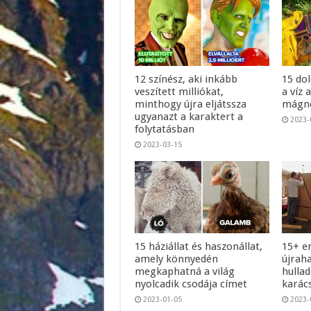
12 színész, aki inkább
15 do
veszített milliókat,
a víz 
minthogy újra eljátssza
mágne
ugyanazt a karaktert a
2023-
folytatásban
2023-03-15
15 háziállat és haszonállat,
15+ e
amely könnyedén
újrah
megkaphatná a világ
hullad
nyolcadik csodája címet
karác
2023-01-05
2023-