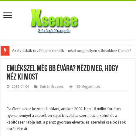
Az övtáskák továbbra is trendik – nézd meg, milyen stílusokhoz illenek!
Emlékszel még BB Évára? Nézd meg, hogy
néz ki most
2015-01-04
Bulvár
,
Érdekes
189 Megtekintés
Évi élete akkor kezdett kisiklani, amikor 2002-ben 16 millió forintos
nyereménnyel a zsebében saját bevallása szerint az alkohol és a
kábítószer rabja lett, a pénzt gyorsan elverte, és szerelmi csalódások
sorát élte át.