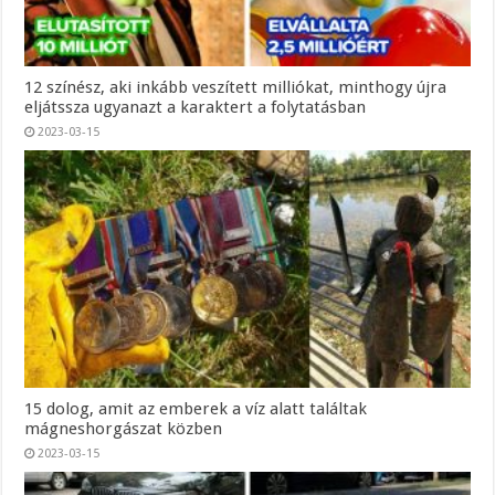
12 színész, aki inkább veszített milliókat, minthogy újra
eljátssza ugyanazt a karaktert a folytatásban
2023-03-15
15 dolog, amit az emberek a víz alatt találtak
mágneshorgászat közben
2023-03-15