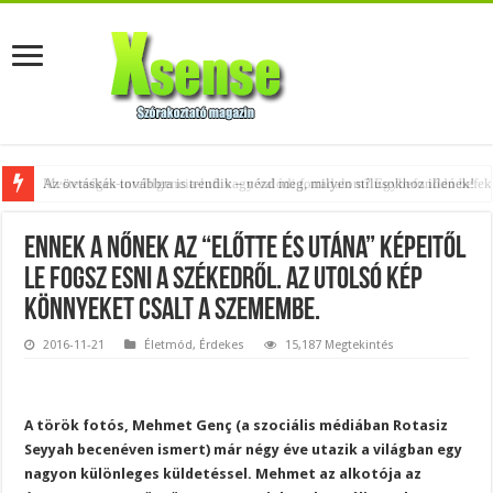
Az övtáskák továbbra is trendik – nézd meg, milyen stílusokhoz illenek!
Ennek a nőnek az “előtte és utána” képeitől
le fogsz esni a székedről. Az utolsó kép
könnyeket csalt a szemembe.
2016-11-21
Életmód
,
Érdekes
15,187 Megtekintés
A török fotós, Mehmet Genç (a szociális médiában Rotasiz
Seyyah becenéven ismert) már négy éve utazik a világban egy
nagyon különleges küldetéssel. Mehmet az alkotója az