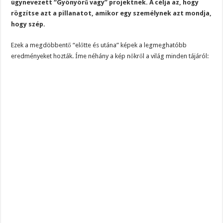
úgynevezett “Gyönyörű vagy” projektnek. A célja az, hogy
rögzítse azt a pillanatot, amikor egy személynek azt mondja,
hogy szép.
Ezek a megdöbbentő “előtte és utána” képek a legmeghatóbb
eredményeket hozták. Íme néhány a kép nőkről a világ minden tájáról: