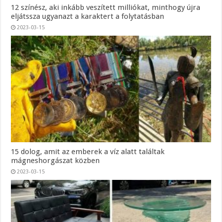
12 színész, aki inkább veszített milliókat, minthogy újra
eljátssza ugyanazt a karaktert a folytatásban
2023-03-15
15 dolog, amit az emberek a víz alatt találtak
mágneshorgászat közben
2023-03-15