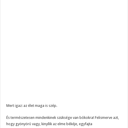
Mert igaz: az élet maga is szép.
És természetesen mindenkinek szüksége van bókokra! Felismerve azt,
hogy gyönyörű vagy, kinyílik az elme békéje, egyfajta