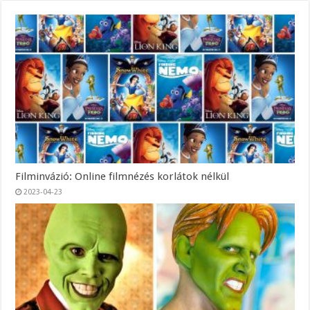
Filminvázió: Online filmnézés korlátok nélkül
2023-04-23