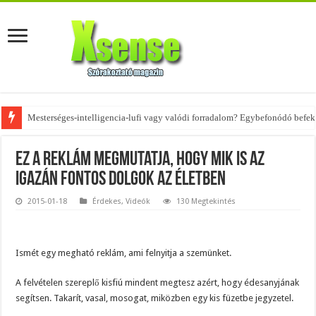
Mesterséges-intelligencia-lufi vagy valódi forradalom? Egybefonódó befekt
Az övtáskák továbbra is trendik – nézd meg, milyen stílusokhoz illenek!
Ez a reklám megmutatja, hogy mik is az
igazán fontos dolgok az életben
2015-01-18
Érdekes
,
Videók
130 Megtekintés
Ismét egy megható reklám, ami felnyitja a szemünket.
A felvételen szereplő kisfiú mindent megtesz azért, hogy édesanyjának
segítsen. Takarít, vasal, mosogat, miközben egy kis füzetbe jegyzetel.