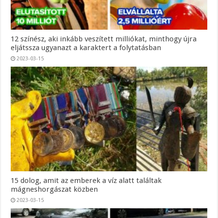
12 színész, aki inkább veszített milliókat, minthogy újra
eljátssza ugyanazt a karaktert a folytatásban
2023-03-15
15 dolog, amit az emberek a víz alatt találtak
mágneshorgászat közben
2023-03-15