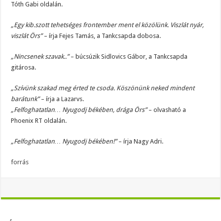
Tóth Gabi oldalán.
„Egy kib.szott tehetséges frontember ment el közölünk. Viszlát nyár,
viszlát Örs”
– írja Fejes Tamás, a Tankcsapda dobosa.
„Nincsenek szavak..”
– búcsúzik Sidlovics Gábor, a Tankcsapda
gitárosa.
„Szívünk szakad meg érted te csoda. Köszönünk neked mindent
barátunk”
– írja a Lazarvs.
„Felfoghatatlan… Nyugodj békében, drága Örs”
– olvasható a
Phoenix RT oldalán.
„Felfoghatatlan… Nyugodj békében!”
– írja Nagy Adri.
forrás