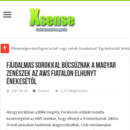
Mesterséges-intelligencia-lufi vagy valódi forradalom? Egybefonódó befekt
Az övtáskák továbbra is trendik – nézd meg, milyen stílusokhoz illenek!
Fájdalmas sorokkal búcsúznak a magyar
zenészek az AWS fiatalon elhunyt
énekesétől
2021-02-06
Érdekes
2,335 Megtekintés
Ahogy korábban a Blikk megírta, Facebook-oldalán tudatta
közönségével az AWS zenekar, hogy elhunyt a frontemberük. Siklósi
Örsnél júniusban leukémiát diagnosztizáltak, s bár mindannyian