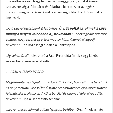
bizakodtak abban, hogy hamarosan meggyógyul, a fiatal énekes
szervezete végül február 5-én feladta a harcot. A hír az egész
országot megrázta. A zenészek a közösségi oldalukon búcsúznak az
énekestől.
„Fájó szívvel búcsúzunk tőled Siklósi Örs!
Te voltál az, akinek a szíve
mindig a helyén volt ebben a „szakmában.”
Tehetségedre büszkék
voltunk, nagy veszteség érte a magyar könnyűzenét. Nyugodj
békében”
– írja közösségi oldalán a Tankcsapda.
„Ég veled, Örs!”
– olvasható a Fatal Error oldalán, akik egy közös
képpel búcsúznak az énekestől.
„…CSAK A CSEND MARAD…
Megrendülten és fájdalommal fogadtuk a hírt, hogy elhunyt barátunk
és pályatársunk Siklósi Örs. Őszinte részvétünket és együttérzésünket
fejezzük ki a családja, az AWS, a barátai és rajongói felé. Nyugodjék
békében!”
– írja a Depresszió zenekar.
„Legyen neked könnyű a föld! Nyugodj békében Örs…” –
olvasható