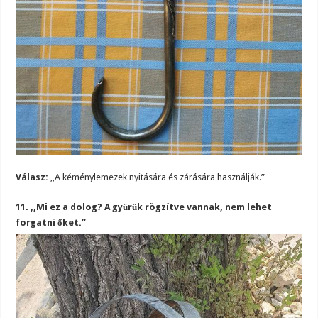
Válasz:
,,A kéménylemezek nyitására és zárására használják.”
11. ,,Mi ez a dolog? A gyűrűk rögzítve vannak, nem lehet
forgatni őket.”