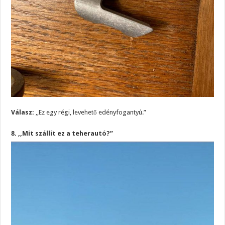
Válasz:
,,Ez egy régi, levehető edényfogantyú.”
8. ,,Mit szállít ez a teherautó?”