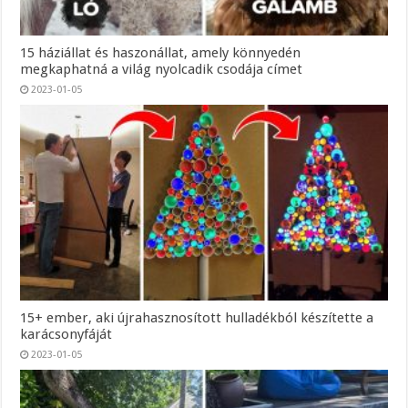
15 háziállat és haszonállat, amely könnyedén
megkaphatná a világ nyolcadik csodája címet
2023-01-05
15+ ember, aki újrahasznosított hulladékból készítette a
karácsonyfáját
2023-01-05