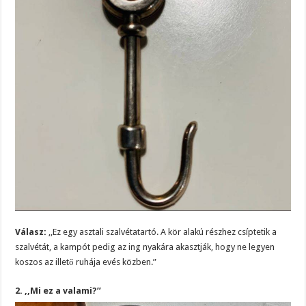
Válasz:
,,Ez egy asztali szalvétatartó. A kör alakú részhez csíptetik a
szalvétát, a kampót pedig az ing nyakára akasztják, hogy ne legyen
koszos az illető ruhája evés közben.”
2. ,,Mi ez a valami?”