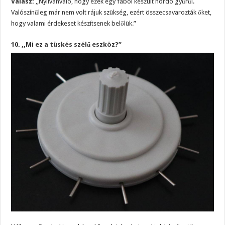
Válasz:
,,Nyilvánvaló, hogy ezek egy fából készült hordó gyűrűi.
Valószínűleg már nem volt rájuk szükség, ezért összecsavarozták őket,
hogy valami érdekeset készítsenek belőlük.”
10. ,,Mi ez a tüskés szélű eszköz?”