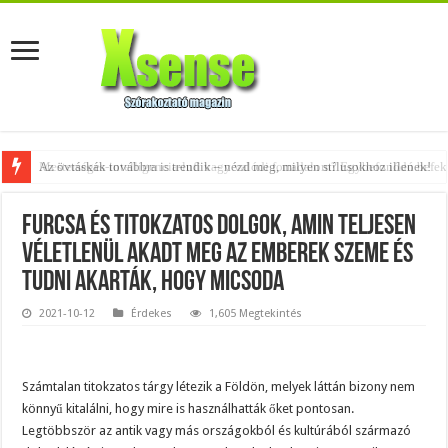
Az övtáskák továbbra is trendik – nézd meg, milyen stílusokhoz illenek!
Furcsa és titokzatos dolgok, amin teljesen
véletlenül akadt meg az emberek szeme és
tudni akarták, hogy micsoda
2021-10-12
Érdekes
1,605 Megtekintés
Számtalan titokzatos tárgy létezik a Földön, melyek láttán bizony nem
könnyű kitalálni, hogy mire is használhatták őket pontosan.
Legtöbbször az antik vagy más országokból és kultúrából származó