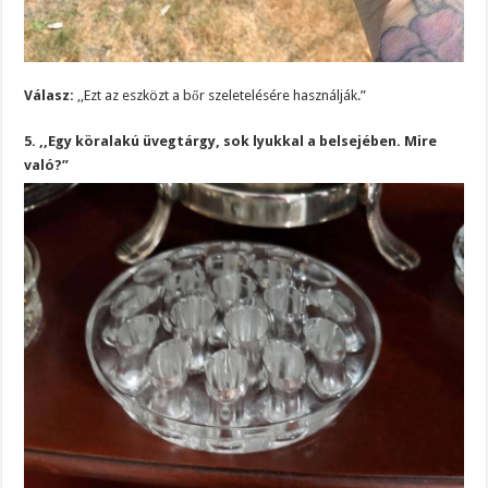
Válasz:
,,Ezt az eszközt a bőr szeletelésére használják.”
5. ,,Egy köralakú üvegtárgy, sok lyukkal a belsejében. Mire
való?”