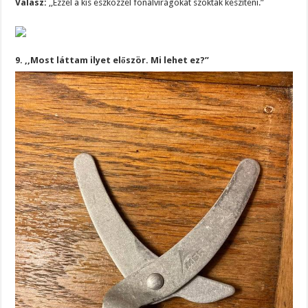
Válasz:
,,Ezzel a kis eszközzel fonalvirágokat szoktak készíteni.”
9. ,,Most láttam ilyet először. Mi lehet ez?”