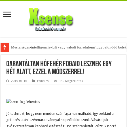
Mesterséges-intelligencia-lufi vagy valódi forradalom? Egybefonódó befekt
Az övtáskák továbbra is trendik – nézd meg, milyen stílusokhoz illenek!
Garantáltan hófehér fogaid lesznek egy
hét alatt, ezzel a módszerrel!
2015-01-16
Érdekes
130 Megtekintés
Jó tudni azt, hogy nem minden szénfajta használható, így például a
grillezés utáni szénmaradvánnyal ne próbálkozzunk. Vásároljuk
gyógyszertárban kapható egészségügyi széntablettát. Zúzzuk porrá,