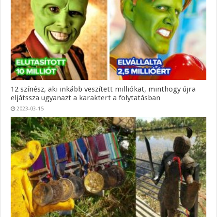
12 színész, aki inkább veszített milliókat, minthogy újra
eljátssza ugyanazt a karaktert a folytatásban
2023-03-15