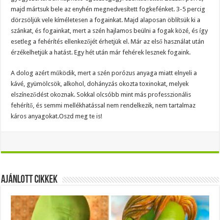
majd mártsuk bele az enyhén megnedvesített fogkefénket. 3-5 percig
dörzsöljük vele kíméletesen a fogainkat. Majd alaposan öblítsük ki a
szánkat, és fogainkat, mert a szén hajlamos beülni a fogak közé, és így
esetleg a fehérítés ellenkezőjét érhetjük el. Már az első használat után
érzékelhetjük a hatást. Egy hét után már fehérek lesznek fogaink.
A dolog azért működik, mert a szén porózus anyaga miatt elnyeli a
kávé, gyümölcsök, alkohol, dohányzás okozta toxinokat, melyek
elszíneződést okoznak. Sokkal olcsóbb mint más professzionális
fehérítő, és semmi mellékhatással nem rendelkezik, nem tartalmaz
káros anyagokat.Oszd meg te is!
Ajánlott Cikkek