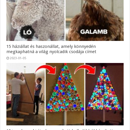
15 háziállat és haszonállat, amely könnyedén
megkaphatná a világ nyolcadik csodája címet
2023-01-05