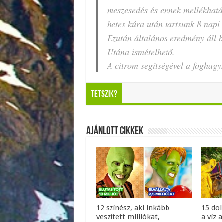
meszesedés és ennek mellékhatá
hetes kúra után tartsunk 8 napi
Ezután általános eredmény áll b
Utána ismételhető.
A citrom segítségével a foghagy
Tetszik?
Ajánlott Cikkek
12 színész, aki inkább
15 do
veszített milliókat,
a víz 