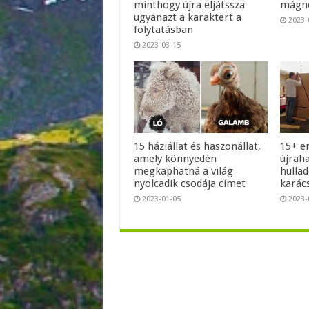
minthogy újra eljátssza
mágne
ugyanazt a karaktert a
2023-
folytatásban
2023-03-15
15 háziállat és haszonállat,
15+ e
amely könnyedén
újrah
megkaphatná a világ
hullad
nyolcadik csodája címet
karác
2023-01-05
2023-