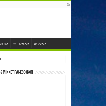
ecept
Történet
Vicces
ok
ss minket Facebookon