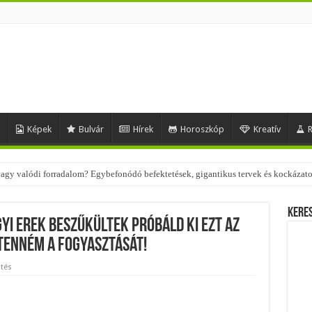
d
Képek
Bulvár
Hírek
Horoszkóp
Kreatív
R
 vagy valódi forradalom? Egybefonódó befektetések, gigantikus tervek és kockázat
 – nézd meg, milyen stílusokhoz illenek!
Kere
gyi erek beszűkültek próbáld ki ezt az
 tenném a fogyasztását!
tés