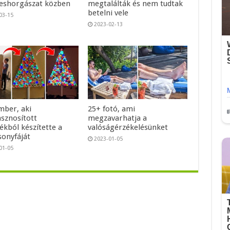
shorgászat közben
megtalálták és nem tudtak
betelni vele
03-15
2023-02-13
mber, aki
25+ fotó, ami
asznosított
megzavarhatja a
ékból készítette a
valóságérzékelésünket
sonyfáját
2023-01-05
01-05