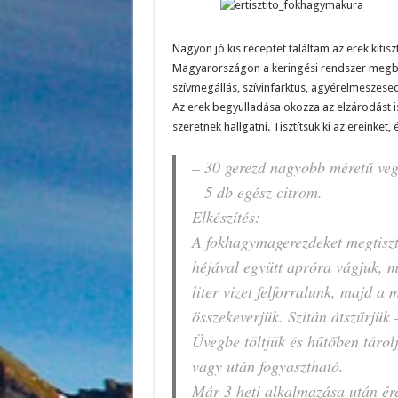
Nagyon jó kis receptet találtam az erek kitis
Magyarországon a keringési rendszer megbe
szívmegállás, szívinfarktus, agyérelmeszese
Az erek begyulladása okozza az elzárodást is
szeretnek hallgatni. Tisztítsuk ki az ereinket
– 30 gerezd nagyobb méretű veg
– 5 db egész citrom.
Elkészítés:
A fokhagymagerezdeket megtisztí
héjával együtt apróra vágjuk, 
liter vizet felforralunk, majd a
összekeverjük. Szitán átszűrjük 
Üvegbe töltjük és hűtőben tárolj
vagy után fogyasztható.
Már 3 heti alkalmazása után ére