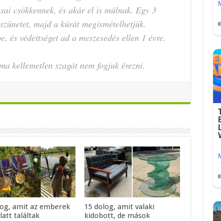
sai csökkennek, és akár el is múlnak. Egy 3
 szünetet, majd a kúrát megismételhetjük.
e, és védettséget ad a meszesedés ellen 1 évre.
ma kellemetlen szagát nem fogjuk érezni.
log, amit az emberek
15 dolog, amit valaki
alatt találtak
kidobott, de mások