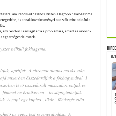
ztítására, ami rendkívül hasznos, hiszen a legtöbb halálozást ma
tegedése, és annak következményei okozzák, mint például a
dés.
, ami rendkívül rávilágít arra a problémára, amiről az orvosok
, és egészségesek lesztek.
yszer nélküli fokhagyma,
Hird
tjuk, aprítjuk. A citromot alapos mosás után
majd mixerben összedaráljuk a fokhagymával. 1
 mixerben lévő összedarált masszához öntjük és
– fémmel ne érintkezzen – lecsöpögtethetjük.
uk. A napi egy kupica „likőr” főétkezés előtt
zhető az egész test regenerálódása. A