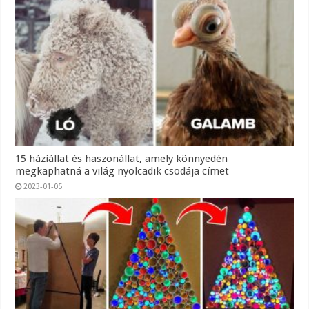
15 háziállat és haszonállat, amely könnyedén
megkaphatná a világ nyolcadik csodája címet
2023-01-05