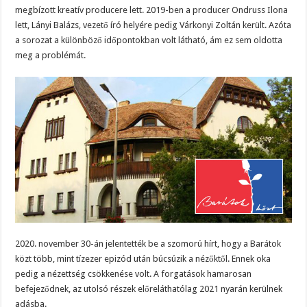
megbízott kreatív producere lett. 2019-ben a producer Ondruss Ilona
lett, Lányi Balázs, vezető író helyére pedig Várkonyi Zoltán került. Azóta
a sorozat a különböző időpontokban volt látható, ám ez sem oldotta
meg a problémát.
2020. november 30-án jelentették be a szomorú hírt, hogy a Barátok
közt több, mint tízezer epizód után búcsúzik a nézőktől. Ennek oka
pedig a nézettség csökkenése volt. A forgatások hamarosan
befejeződnek, az utolsó részek előreláthatólag 2021 nyarán kerülnek
adásba.