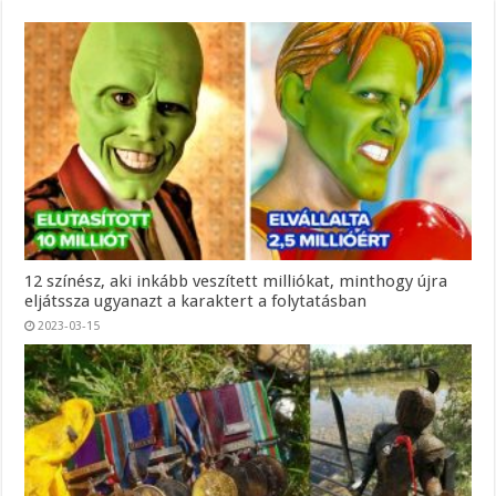
12 színész, aki inkább veszített milliókat, minthogy újra
eljátssza ugyanazt a karaktert a folytatásban
2023-03-15