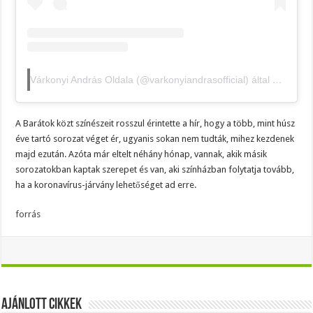
Várkonyi András Oldala (@varkonyiandrasofficial) által megosztott bejegyzés
A Barátok közt színészeit rosszul érintette a hír, hogy a több, mint húsz
éve tartó sorozat véget ér, ugyanis sokan nem tudták, mihez kezdenek
majd ezután. Azóta már eltelt néhány hónap, vannak, akik másik
sorozatokban kaptak szerepet és van, aki színházban folytatja tovább,
ha a koronavírus-járvány lehetőséget ad erre.
forrás
Ajánlott Cikkek