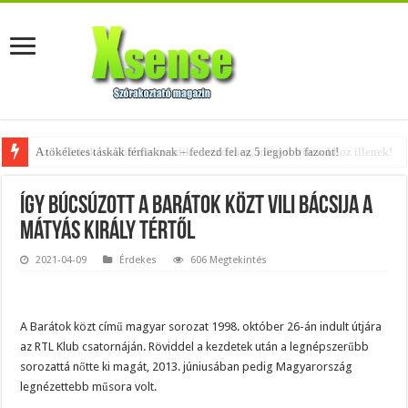
A tökéletes táskák férfiaknak – fedezd fel az 5 legjobb fazont!
Így búcsúzott a Barátok közt Vili bácsija a
Mátyás király tértől
2021-04-09
Érdekes
606 Megtekintés
A Barátok közt című magyar sorozat 1998. október 26-án indult útjára
az RTL Klub csatornáján. Röviddel a kezdetek után a legnépszerűbb
sorozattá nőtte ki magát, 2013. júniusában pedig Magyarország
legnézettebb műsora volt.