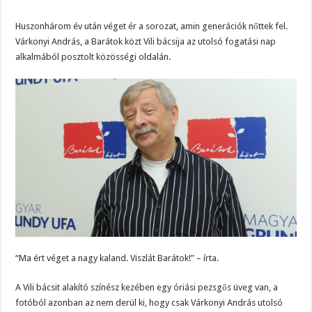
Huszonhárom év után véget ér a sorozat, amin generációk nőttek fel.
Várkonyi András, a Barátok közt Vili bácsija az utolsó fogatási nap
alkalmából posztolt közösségi oldalán.
“Ma ért véget a nagy kaland. Viszlát Barátok!” – írta.
A Vili bácsit alakító színész kezében egy óriási pezsgős üveg van, a
fotóból azonban az nem derül ki, hogy csak Várkonyi András utolsó