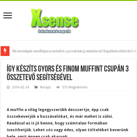
Az övtáskák továbbra is trendik – nézd meg, milyen stílusokhoz illenek!
Így készíts gyors és finom muffint csupán 3
összetevő segítségével
2016-02-24
Recept
573 Megtekintés
A muffin a világ legegyszerűbb desszertje, épp csak
összekeverjük a hozzávalókat, és már mehet is sülni.
Ráadásul az is jó benne, hogy számtalan formában
ízesíthetjük. Lehet sós vagy édes, olyan tölteléket keverünk
bele, amit éppen csak akarunk.