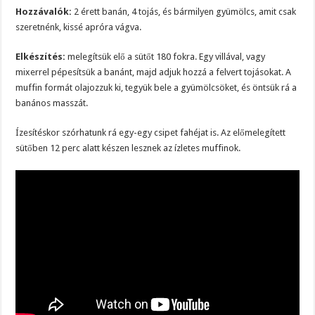
Hozzávalók:
2 érett banán, 4 tojás, és bármilyen gyümölcs, amit csak
szeretnénk, kissé apróra vágva.
Elkészítés:
melegítsük elő a sütőt 180 fokra. Egy villával, vagy
mixerrel pépesítsük a banánt, majd adjuk hozzá a felvert tojásokat. A
muffin formát olajozzuk ki, tegyük bele a gyümölcsöket, és öntsük rá a
banános masszát.
Ízesítéskor szórhatunk rá egy-egy csipet fahéjat is. Az előmelegített
sütőben 12 perc alatt készen lesznek az ízletes muffinok.