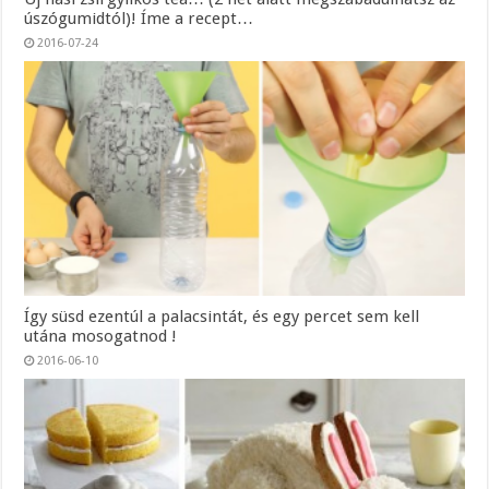
úszógumidtól)! Íme a recept…
2016-07-24
Így süsd ezentúl a palacsintát, és egy percet sem kell
utána mosogatnod !
2016-06-10