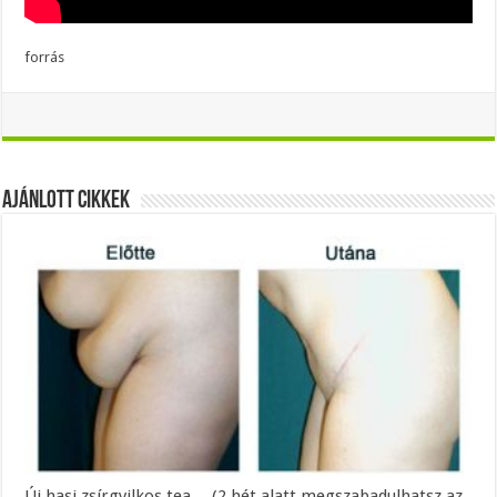
forrás
Ajánlott Cikkek
Új hasi zsírgyilkos tea… (2 hét alatt megszabadulhatsz az