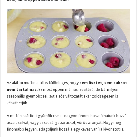
Az alábbi muffin attól is különleges, hogy
sem lisztet, sem cukrot
nem tartalmaz
. Ez most éppen málnás ízesítésű, de bármilyen
szezonális gyümölccsel, sőt a sós változatát akár zöldségesen is
készíthetjük.
A muffin szárított gyümölccsel is nagyon finom, használhatunk hozzá
aszalt szilvát, vagy aszat sárgabarackot, vörös áfonyát. Hogy még
finomabb legyen, adagoljunk hozzá a egy kevés vanília kivonatot is.