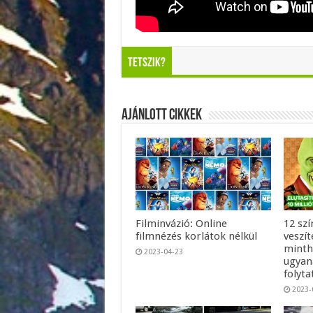
Tetszik?
Ajánlott Cikkek
Filminvázió: Online
12 szí
filmnézés korlátok nélkül
veszít
minth
2023-04-23
ugyan
folyt
2023-