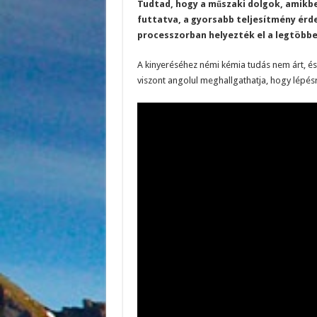
Tudtad, hogy a műszaki dolgok, amikb
futtatva, a gyorsabb teljesítmény érd
processzorban helyezték el a legtöbbe
A kinyeréséhez némi kémia tudás nem árt, és 
viszont angolul meghallgathatja, hogy lépésről