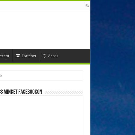
ecept
Történet
Vicces
ok
ss minket Facebookon