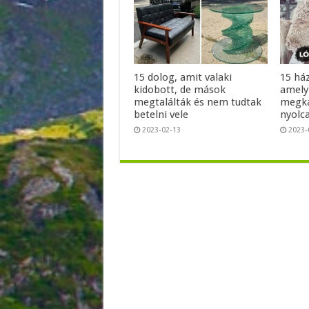
15 dolog, amit valaki
15 ház
kidobott, de mások
amely
megtalálták és nem tudtak
megka
betelni vele
nyolc
2023-02-13
2023-