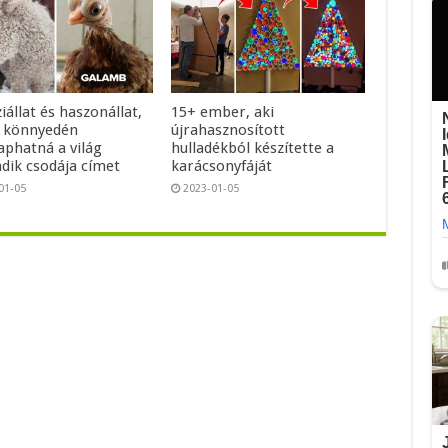
iállat és haszonállat,
15+ ember, aki
 könnyedén
újrahasznosított
phatná a világ
hulladékból készítette a
adik csodája címet
karácsonyfáját
01-05
2023-01-05