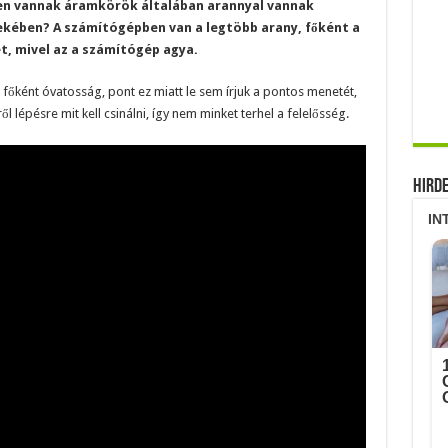
en vannak áramkörök általában arannyal vannak
ekében? A számítógépben van a legtöbb arany, főként a
t, mivel az a számítógép agya.
főként óvatosság, pont ez miatt le sem írjuk a pontos menetét,
 lépésre mit kell csinálni, így nem minket terhel a felelősség.
Hird