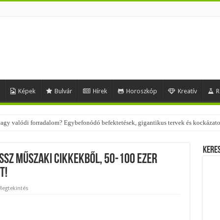
Képek
Bulvár
Hírek
Horoszkóp
Kreatív
R
 vagy valódi forradalom? Egybefonódó befektetések, gigantikus tervek és kockázat
Kere
ossz műszaki cikkekből, 50-100 ezer
t!
Megtekintés