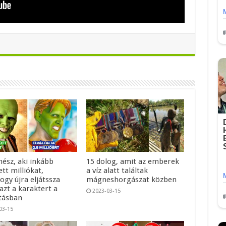
nész, aki inkább
15 dolog, amit az emberek
ett milliókat,
a víz alatt találtak
ogy újra eljátssza
mágneshorgászat közben
azt a karaktert a
2023-03-15
atásban
03-15