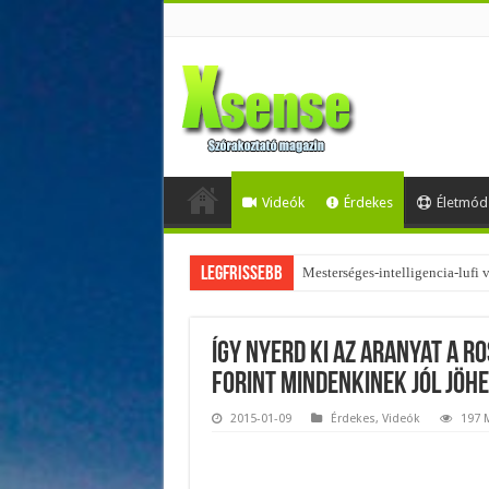
Videók
Érdekes
Életmód
Legfrissebb
Mesterséges-intelligencia-lufi
Így nyerd ki az aranyat a r
forint mindenkinek jól jöhe
2015-01-09
Érdekes
,
Videók
197 