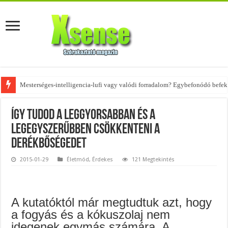
Az övtáskák továbbra is trendik – nézd meg, milyen stílusokhoz illenek!
Így tudod a leggyorsabban és a
legegyszerűbben csökkenteni a
derékbőségedet
2015-01-29
Életmód
,
Érdekes
121 Megtekintés
A kutatóktól már megtudtuk azt, hogy
a fogyás és a kókuszolaj nem
idegenek egymás számára. A