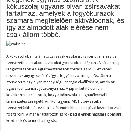
kókuszolaj ugyanis olyan zsírsavakat
tartalmaz, amelyek a fogyókúrázok
számára megfelelően aktiválódnak, és
így az álmodott alak elérése nem
csak állom többé.
A kókuszolajban található zsírsavak egyike a triglicerid, ami segít a
szervezetben lerakódott zsírokat gyorsabban elégetni. A kókuszolaj
leggazdagabb és legtermészetesebb forrása az MCT ez képes
növelni az anyagcserét, és így a fogyást is beindítja. Ösztönzi a
szervezetet egy olyan mennyiségű energia előállítására, amely az
egész test számára jótékonyan hat. A japán kutatók arra a
következtetésre jutottak, hogy a kókuszolaj a leghatékonyabb
természetes zsírégető. Amikor ugyanis MCT-t bevisszük a
szervezetünkbe és ez által az étrendünkbe, a test jóval kevesebb zsírt
fog tárolni. A már elraktározott zsírok pedig ennek hatására bomlani
kezdenek és beindul a fogyás.