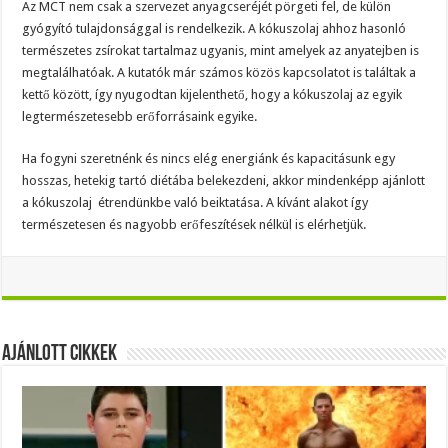
Az MCT nem csak a szervezet anyagcseréjét pörgeti fel, de külön
gyógyító tulajdonsággal is rendelkezik. A kókuszolaj ahhoz hasonló
természetes zsírokat tartalmaz ugyanis, mint amelyek az anyatejben is
megtalálhatóak. A kutatók már számos közös kapcsolatot is találtak a
kettő között, így nyugodtan kijelenthető, hogy a kókuszolaj az egyik
legtermészetesebb erőforrásaink egyike.
Ha fogyni szeretnénk és nincs elég energiánk és kapacitásunk egy
hosszas, hetekig tartó diétába belekezdeni, akkor mindenképp ajánlott
a kókuszolaj étrendünkbe való beiktatása. A kívánt alakot így
természetesen és nagyobb erőfeszítések nélkül is elérhetjük.
Ajánlott Cikkek