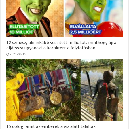
12 színész, aki inkább veszített milliókat, minthogy újra
eljátssza ugyanazt a karaktert a folytatásban
2023-03-15
15 dolog, amit az emberek a víz alatt találtak