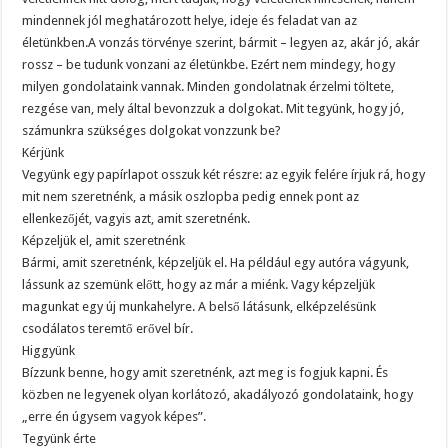
mindennek jól meghatározott helye, ideje és feladat van az
életünkben.A vonzás törvénye szerint, bármit – legyen az, akár jó, akár
rossz – be tudunk vonzani az életünkbe. Ezért nem mindegy, hogy
milyen gondolataink vannak. Minden gondolatnak érzelmi töltete,
rezgése van, mely által bevonzzuk a dolgokat. Mit tegyünk, hogy jó,
számunkra szükséges dolgokat vonzzunk be?
Kérjünk
Vegyünk egy papírlapot osszuk két részre: az egyik felére írjuk rá, hogy
mit nem szeretnénk, a másik oszlopba pedig ennek pont az
ellenkezőjét, vagyis azt, amit szeretnénk.
Képzeljük el, amit szeretnénk
Bármi, amit szeretnénk, képzeljük el. Ha például egy autóra vágyunk,
lássunk az szemünk előtt, hogy az már a miénk. Vagy képzeljük
magunkat egy új munkahelyre. A belső látásunk, elképzelésünk
csodálatos teremtő erővel bír.
Higgyünk
Bízzunk benne, hogy amit szeretnénk, azt meg is fogjuk kapni. És
közben ne legyenek olyan korlátozó, akadályozó gondolataink, hogy
„erre én úgysem vagyok képes”.
Tegyünk érte