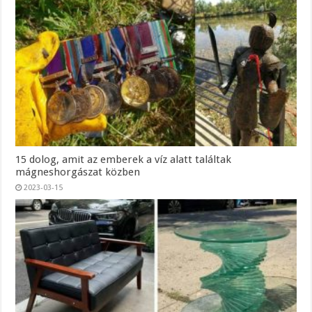
15 dolog, amit az emberek a víz alatt találtak
mágneshorgászat közben
2023-03-15