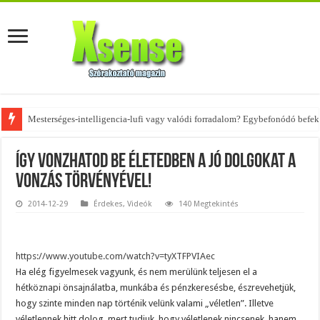
Mesterséges-intelligencia-lufi vagy valódi forradalom? Egybefonódó befekt
Az övtáskák továbbra is trendik – nézd meg, milyen stílusokhoz illenek!
Így vonzhatod be életedben a jó dolgokat a
Vonzás Törvényével!
2014-12-29
Érdekes
,
Videók
140 Megtekintés
https://www.youtube.com/watch?v=tyXTFPVIAec
Ha elég figyelmesek vagyunk, és nem merülünk teljesen el a
hétköznapi önsajnálatba, munkába és pénzkeresésbe, észrevehetjük,
hogy szinte minden nap történik velünk valami „véletlen”. Illetve
véletlennek hitt dolog, mert tudjuk, hogy véletlenek nincsenek, hanem