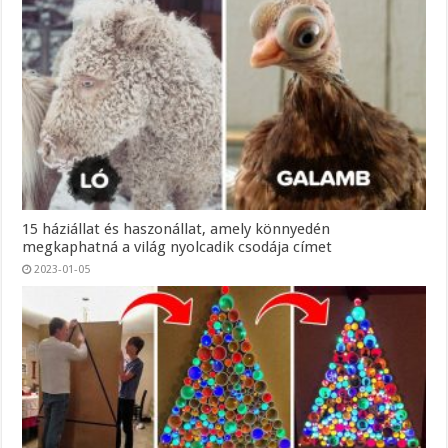
15 háziállat és haszonállat, amely könnyedén
megkaphatná a világ nyolcadik csodája címet
2023-01-05