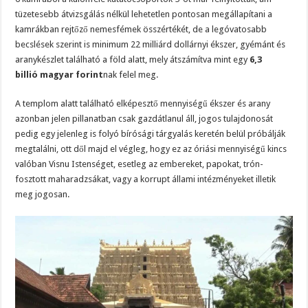
tüzetesebb átvizsgálás nélkül lehetetlen pontosan megállapítani a
kamrákban rejtőző nemesfémek összértékét, de a legóvatosabb
becslések szerint is minimum 22 milliárd dollárnyi ékszer, gyémánt és
aranykészlet található a föld alatt, mely átszámítva mint egy
6,3
billió magyar forint
nak felel meg.
A templom alatt található elképesztő mennyiségű ékszer és arany
azonban jelen pillanatban csak gazdátlanul áll, jogos tulajdonosát
pedig egy jelenleg is folyó bírósági tárgyalás keretén belül próbálják
megtalálni, ott dől majd el végleg, hogy ez az óriási mennyiségű kincs
valóban Visnu Istenséget, esetleg az embereket, papokat, trón-
fosztott maharadzsákat, vagy a korrupt állami intézményeket illetik
meg jogosan.