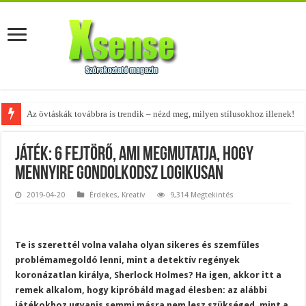
A tökéletes táskák férfiaknak – fedezd fel az 5 legjobb fazont!
Játék: 6 fejtörő, ami megmutatja, hogy
mennyire gondolkodsz logikusan
2019-04-20
Érdekes
,
Kreatív
9,314 Megtekintés
Te is szerettél volna valaha olyan sikeres és szemfüles
problémamegoldó lenni, mint a detektív regények
koronázatlan királya, Sherlock Holmes? Ha igen, akkor itt a
remek alkalom, hogy kipróbáld magad élesben: az alábbi
játékokhoz ugyanis semmi másra nem lesz szükséged, mint a