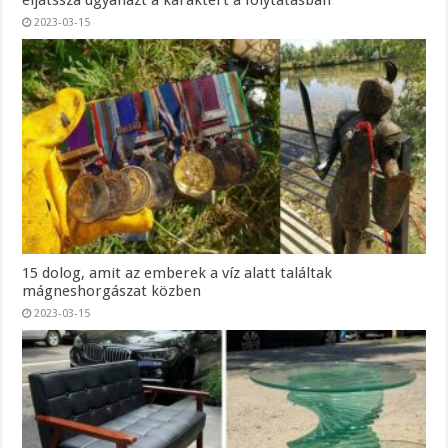
2023-03-15
15 dolog, amit az emberek a víz alatt találtak
mágneshorgászat közben
2023-03-15