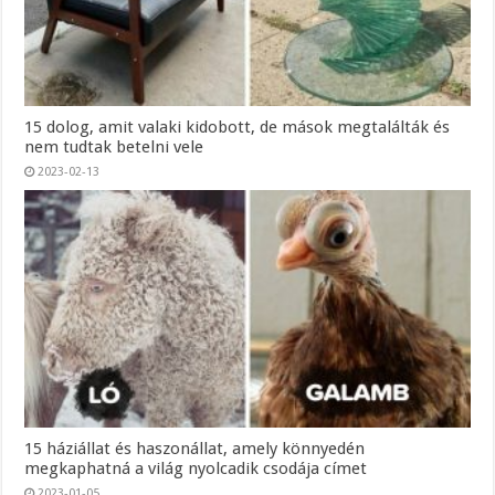
15 dolog, amit valaki kidobott, de mások megtalálták és
nem tudtak betelni vele
2023-02-13
15 háziállat és haszonállat, amely könnyedén
megkaphatná a világ nyolcadik csodája címet
2023-01-05