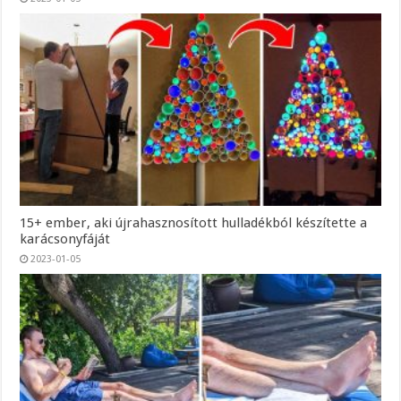
15+ ember, aki újrahasznosított hulladékból készítette a
karácsonyfáját
2023-01-05