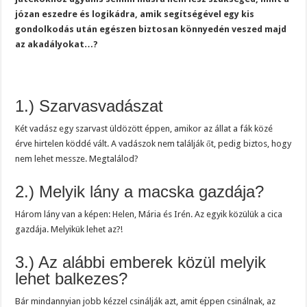
józan eszedre és logikádra, amik segítségével egy kis
gondolkodás után egészen biztosan könnyedén veszed majd
az akadályokat…?
1.) Szarvasvadászat
Két vadász egy szarvast üldözött éppen, amikor az állat a fák közé
érve hirtelen köddé vált. A vadászok nem találják őt, pedig biztos, hogy
nem lehet messze. Megtalálod?
2.) Melyik lány a macska gazdája?
Három lány van a képen: Helen, Mária és Irén. Az egyik közülük a cica
gazdája. Melyikük lehet az?!
3.) Az alábbi emberek közül melyik
lehet balkezes?
Bár mindannyian jobb kézzel csinálják azt, amit éppen csinálnak, az