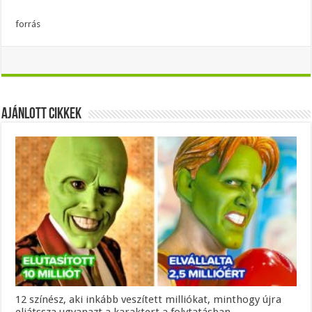
forrás
Ajánlott Cikkek
12 színész, aki inkább veszített milliókat, minthogy újra
eljátssza ugyanazt a karaktert a folytatásban