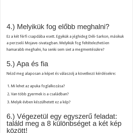
4.) Melyikük fog előbb meghalni?
Ez a két férfi csapdába esett. Egyikük a jéghideg Déli-Sarkon, másikuk
a perzselő Mojave-sivatagban. Melyikük fog feltételezhetően
hamarabb meghalni, ha senki sem siet a megmentésükre?
5.) Apa és fia
Nézd meg alaposan a képet és válaszolj a következő kérdésekre:
Mi lehet az apuka foglalkozása?
Van több gyermek is a családban?
Melyik évben készülhetett ez a kép?
6.) Végezetül egy egyszerű feladat:
találd meg a 8 különbséget a két kép
között!