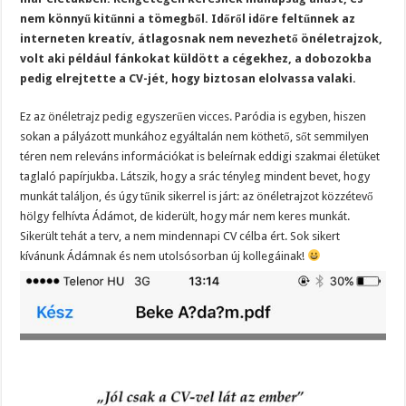
nem könnyű kitűnni a tömegből. Időről időre feltűnnek az
interneten kreatív, átlagosnak nem nevezhető önéletrajzok,
volt aki például fánkokat küldött a cégekhez, a dobozokba
pedig elrejtette a CV-jét, hogy biztosan elolvassa valaki.
Ez az önéletrajz pedig egyszerűen vicces. Paródia is egyben, hiszen
sokan a pályázott munkához egyáltalán nem köthető, sőt semmilyen
téren nem releváns információkat is beleírnak eddigi szakmai életüket
taglaló papírjukba. Látszik, hogy a srác tényleg mindent bevet, hogy
munkát találjon, és úgy tűnik sikerrel is járt: az önéletrajzot közzétevő
hölgy felhívta Ádámot, de kiderült, hogy már nem keres munkát.
Sikerült tehát a terv, a nem mindennapi CV célba ért. Sok sikert
kívánunk Ádámnak és nem utolsósorban új kollegáinak!