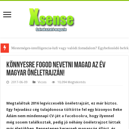
Az övtáskák továbbra is trendik – nézd meg, milyen stílusokhoz illenek!
Könnyesre fogod nevetni magad az év
magyar önéletrajzán!
2017-06-09
Vicces
10,094 Megtekintés
Megtaláltuk 2016 legviccesebb önéletrajzát, ez már biztos.
Egy fejvadász cég tulajdonosa töltötte fel egy bizonyos Beke
Ádám nem mindennapi CV-jét
a Facebookra
, hogy ilyennel
még sosem találkoztak, pedig jó néhány önéletrajzot láttak
már életükben. Rengetegen keresnek manapság állást, és