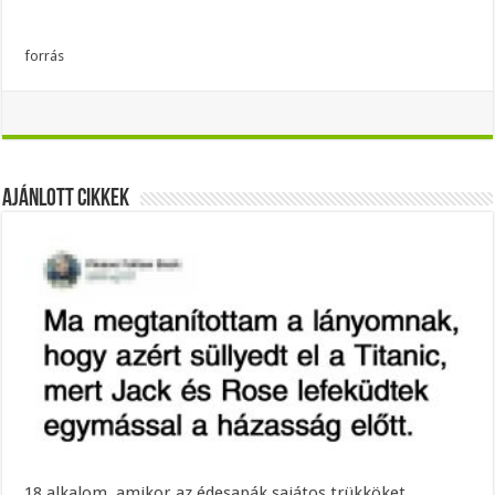
forrás
Ajánlott Cikkek
18 alkalom, amikor az édesapák sajátos trükköket