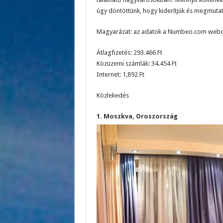
úgy döntöttünk, hogy kiderítjük és megmutat
Magyarázat: az adatok a Numbeo.com weboldal
Átlagfizetés: 293.466 Ft
Közüzemi számlák: 34.454 Ft
Internet: 1,892 Ft
Közlekedés
1. Moszkva, Oroszország