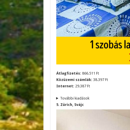
Átlagfizetés:
866.511 Ft
Közüzemi számlák:
38.397 Ft
Internet:
29.387 Ft
További kiadások
5. Zürich, Svájc