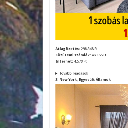
Átlagfizetés:
298.348 Ft
Közüzemi számlák:
48.165 Ft
Internet:
4.579 Ft
További kiadások
3. New York, Egyesült Államok