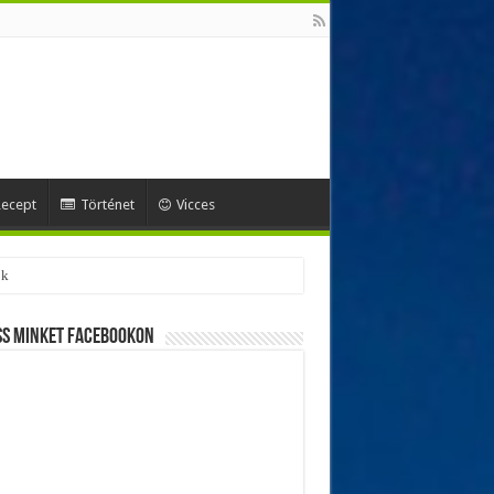
ecept
Történet
Vicces
ss minket Facebookon