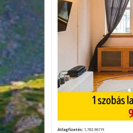
Átlagfizetés:
1.783.967 Ft