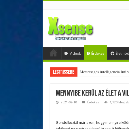
Videók
Érdekes
Életmó
Legfrissebb
Az övtáskák továbbra is trendik
Mennyibe kerül az élet a v
2021-02-10
Érdekes
1,120 Megtek
Gondolkoztál már azon, hogy mennyire külö
található nagyvárosokban? Mennyit költenek 