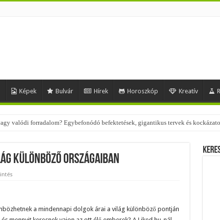
d
Képek
Bulvár
Hírek
Horoszkóp
Kreatív
R
 – nézd meg, milyen stílusokhoz illenek!
Kere
ilág különböző országaiban
intés
nbözhetnek a mindennapi dolgok árai a világ különböző pontján
és mennyit keresnek vajon az ott élő emberek? A Liked.hu-nál