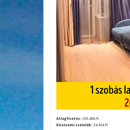
Átlagfizetés:
293.466 Ft
Közüzemi számlák:
34.454 Ft