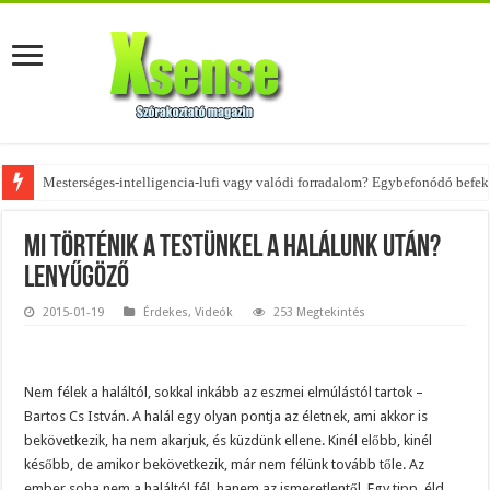
Mesterséges-intelligencia-lufi vagy valódi forradalom? Egybefonódó befekt
Mi történik a testünkel a halálunk után?
Lenyűgöző
2015-01-19
Érdekes
,
Videók
253 Megtekintés
Nem félek a haláltól, sokkal inkább az eszmei elmúlástól tartok –
Bartos Cs István. A halál egy olyan pontja az életnek, ami akkor is
bekövetkezik, ha nem akarjuk, és küzdünk ellene. Kinél előbb, kinél
később, de amikor bekövetkezik, már nem félünk tovább tőle. Az
ember soha nem a haláltól fél, hanem az ismeretlentől. Egy tipp, éld