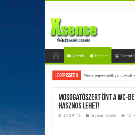
Videók
Érdekes
Életmód
Legfrissebb
Mesterséges-intelligencia-lufi
Mosogatószert önt a WC-be,
hasznos lehet!
2015-01-15
Érdekes
,
Videók
124 