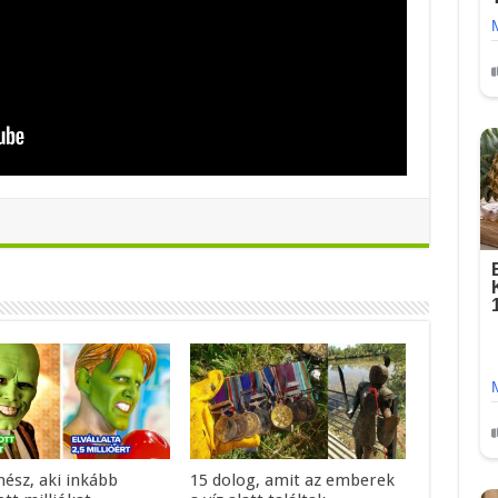
nész, aki inkább
15 dolog, amit az emberek