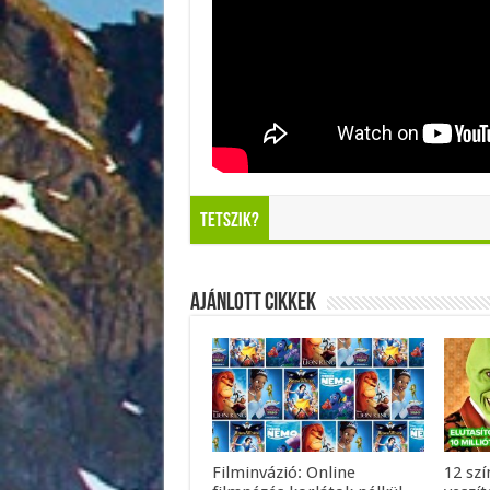
Tetszik?
Ajánlott Cikkek
Filminvázió: Online
12 szí