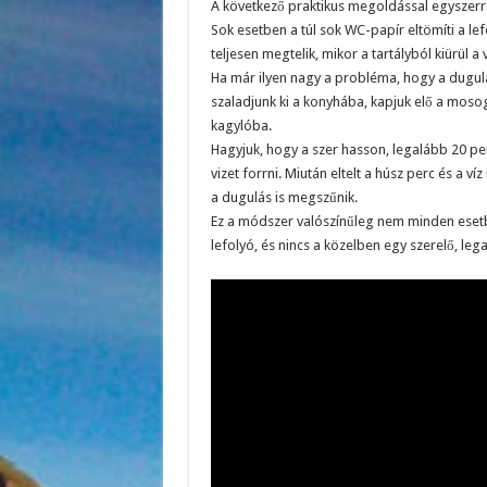
A következő praktikus megoldással egyszerre 
Sok esetben a túl sok WC-papír eltömíti a lef
teljesen megtelik, mikor a tartályból kiürül a v
Ha már ilyen nagy a probléma, hogy a dugulá
szaladjunk ki a konyhába, kapjuk elő a moso
kagylóba.
Hagyjuk, hogy a szer hasson, legalább 20 p
vizet forrni. Miután eltelt a húsz perc és a v
a dugulás is megszűnik.
Ez a módszer valószínűleg nem minden esetb
lefolyó, és nincs a közelben egy szerelő, leg