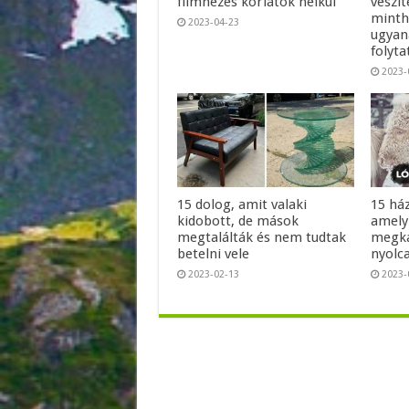
filmnézés korlátok nélkül
veszít
minth
2023-04-23
ugyan
folyt
2023-
15 dolog, amit valaki
15 ház
kidobott, de mások
amely
megtalálták és nem tudtak
megka
betelni vele
nyolc
2023-02-13
2023-