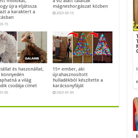
ett milliókat,
a víz alatt találtak
ogy újra eljátssza
mágneshorgászat közben
azt a karaktert a
2023-03-15
atásban
03-15
iállat és haszonállat,
15+ ember, aki
 könnyedén
újrahasznosított
phatná a világ
hulladékból készítette a
adik csodája címet
karácsonyfáját
01-05
2023-01-05