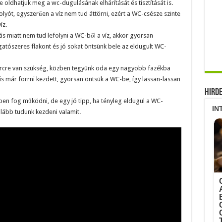
oldhatjuk meg a wc-dugulásának elhárítását és tisztítását is.
olyót, egyszerűen a víz nem tud áttörni, ezért a WC-csésze szinte
íz.
s miatt nem tud lefolyni a WC-ből a víz, akkor gyorsan
gatószeres flakont és jó sokat öntsünk bele az eldugult WC-
ercre van szükség, közben tegyünk oda egy nagyobb fazékba
íz is már forrni kezdett, gyorsan öntsük a WC-be, így lassan-lassan
Hird
en fog működni, de egy jó tipp, ha tényleg eldugul a WC-
alább tudunk kezdeni valamit.