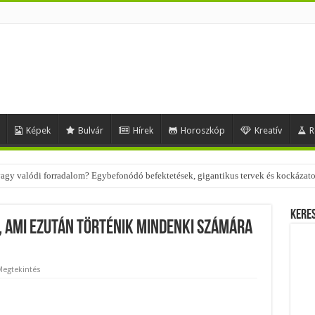
Képek
Bulvár
Hírek
Horoszkóp
Kreatív
R
 vagy valódi forradalom? Egybefonódó befektetések, gigantikus tervek és kockázat
Kere
 ami ezután történik mindenki számára
Megtekintés