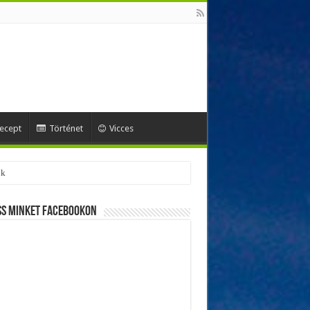
ecept
Történet
Vicces
ok
ss minket Facebookon