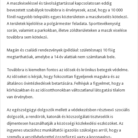
A maszkviseléssel és távolságtartással kapcsolatosan eddig
bevezetett szabályok továbbra is érvényesek, azzal, hogy a 10 000
főnél nagyobb település egyes közterületein a maszkviselés kötelező.
A területek kijelölése a polgármester feladata. Sporttevékenység
során, valamint a parkokban, illetve zöldterületeken a maszk viselése
továbbra sem kötelező.
Magán és családi rendezvények (például: születésnap) 10 főig
megtarthatóak, amelybe a 14 év alattiak nem számítanak bele.
Továbbra is kiemelten fontos az idősek és krónikus betegek védelme.
Az időseket is kérjük, hogy fokozottan figyeljenek magukra és az
általános óvintézkedések betartására. Felhívjuk a figyelmet, hogy a
kórházakban és az idősotthonokban változatlanul látogatási tilalom
van érvényben.
Az egészségügyi dolgozók mellett a védekezésben résztvevő szociális
dolgozók, a rendőrök, katonák és közszolgálati tisztviselők is
díjmentesen használhatják a közösségi közlekedési eszközöket. Az
ingyenes utazáshoz munkáltatói igazolás szükséges arról, hogy a
személy a veszélyhelyzettel összefüggő vagy a koronavírus-