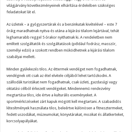
világjárvány következményeinek elhárítása érdekében szükséges
feladatokat lát el.
Az üzletek – a gyógyszertárak és a benzinkutak kivételével – este 7
óráig maradhatnak nyitva és utána a kijárási tilalom lejártával, tehát
leghamarabb reggel 5 órakor nyithatnak ki. A rendeletben nem
említett szolgáltatók és szolgáltatások (például fodrász, masszőr,
személyi edző) a szokott rendben működhetnek a kijárási tilalom
szabályai mellett.
Minden gyülekezés tilos. Az éttermek vendéget nem fogadhatnak,
vendégnek ott csak az étel elvitele céljából lehet tartózkodni. A
szállodák turistákat nem fogadhatnak, csak üzleti, gazdasági vagy
oktatási célból érkezett vendégeket. Mindennemű rendezvény
megtartása tilos, ide értve a kulturális eseményeket. A
sportmérkőzéseket zárt kapuk mögött kell megtartani. A szabadidős
létesítmények használata tilos, beleértve különösen a fitnesztermeket,
fedett uszodákat, múzeumokat, könyvtárakat, mozikat és állatkerteket,
korcsolyapályákat.