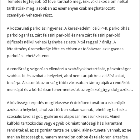
Temetés legfeljebb 50 fővel tartható meg. Esküvők lakodalom nélkül
tarthatóak meg, azonban az eseményen csak meghatározott
személyek vehetnek részt.
A közterületi parkolás ingyenes. A kereskedelmi célú P+R, parkolóház,
parkológarázs, zárt felszíni parkoló és nem zárt felszíni parkoló
díjfizetés nélkül vehető igénybe az este 7-től reggel 7 óráig. A
létesítmény üzemeltetője köteles ebben az idősávban az ingyenes
parkolást lehetővé tenni.
A rendőrség szigorúan ellenőrzi a szabályok betartását, pénzbírságot
szabhat ki, és azokat a helyeket, ahol nem tartják be az előírásokat,
bezárja. A katonák az ország több városában támogatják a rendőrök
munkáját és a kórházban tehermentesítik az egészségügyi dolgozókat.
A közösségi terjedés megfékezése érdekében továbbra is kerüljük
azokat a helyeket, ahol zárt térben sokan vannak, lehetőleg tartsuk a
szociális távolságot, gyakran és alaposan mossunk kezet. Akinél
külföldi tartózkodás vagy egyéb ok miatt hatósági házi karantént
rendeltek el, az szigorúan tartsa be. Bárki, akinek tünetei vannak, az ne
menjen közösségbe, hanem maradjon otthon és telefonon értesítse