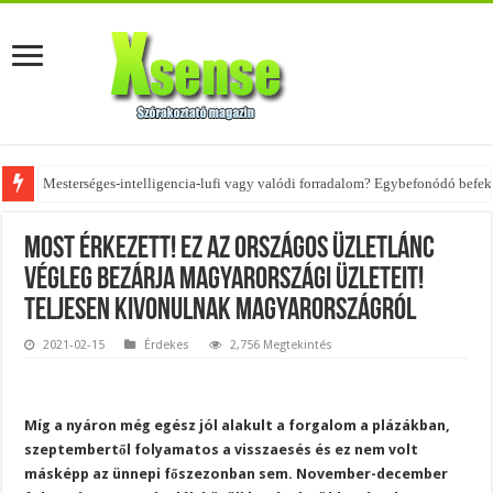
Mesterséges-intelligencia-lufi vagy valódi forradalom? Egybefonódó befekt
Az övtáskák továbbra is trendik – nézd meg, milyen stílusokhoz illenek!
Most érkezett! EZ AZ ORSZÁGOS ÜZLETLÁNC
VÉGLEG bezárja magyarországi üzleteit!
TELJESEN KIVONULNAK Magyarországról
2021-02-15
Érdekes
2,756 Megtekintés
Míg a nyáron még egész jól alakult a forgalom a plázákban,
szeptembertől folyamatos a visszaesés és ez nem volt
másképp az ünnepi főszezonban sem. November-december