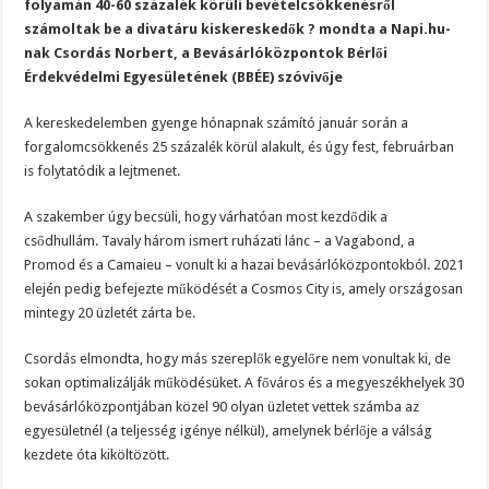
folyamán 40-60 százalék körüli bevételcsökkenésről
számoltak be a divatáru kiskereskedők ? mondta a Napi.hu-
nak Csordás Norbert, a Bevásárlóközpontok Bérlői
Érdekvédelmi Egyesületének (BBÉE) szóvivője
A kereskedelemben gyenge hónapnak számító január során a
forgalomcsökkenés 25 százalék körül alakult, és úgy fest, februárban
is folytatódik a lejtmenet.
A szakember úgy becsüli, hogy várhatóan most kezdődik a
csődhullám. Tavaly három ismert ruházati lánc – a Vagabond, a
Promod és a Camaieu – vonult ki a hazai bevásárlóközpontokból. 2021
elején pedig befejezte működését a Cosmos City is, amely országosan
mintegy 20 üzletét zárta be.
Csordás elmondta, hogy más szereplők egyelőre nem vonultak ki, de
sokan optimalizálják működésüket. A főváros és a megyeszékhelyek 30
bevásárlóközpontjában közel 90 olyan üzletet vettek számba az
egyesületnél (a teljesség igénye nélkül), amelynek bérlője a válság
kezdete óta kiköltözött.