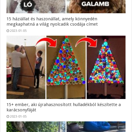
15 háziállat és haszonállat, amely könnyedén
megkaphatná a világ nyolcadik csodája címet
2023-01-05
15+ ember, aki újrahasznosított hulladékból készítette a
karácsonyfáját
2023-01-05