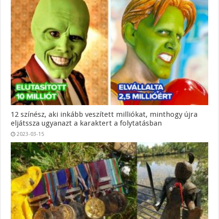
12 színész, aki inkább veszített milliókat, minthogy újra
eljátssza ugyanazt a karaktert a folytatásban
2023-03-15