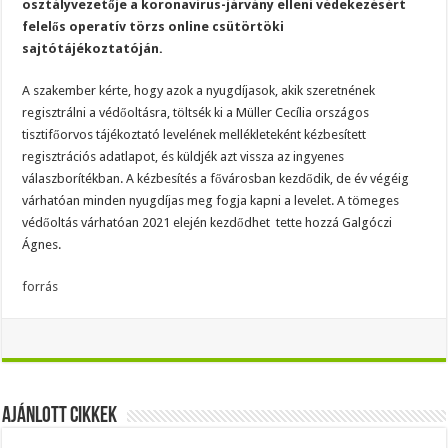
osztályvezetője a koronavírus-járvány elleni védekezésért
felelős operatív törzs online csütörtöki
sajtótájékoztatóján.
A szakember kérte, hogy azok a nyugdíjasok, akik szeretnének
regisztrálni a védőoltásra, töltsék ki a Müller Cecília országos
tisztifőorvos tájékoztató levelének mellékleteként kézbesített
regisztrációs adatlapot, és küldjék azt vissza az ingyenes
válaszborítékban. A kézbesítés a fővárosban kezdődik, de év végéig
várhatóan minden nyugdíjas meg fogja kapni a levelet. A tömeges
védőoltás várhatóan 2021 elején kezdődhet  tette hozzá Galgóczi
Ágnes.
forrás
Ajánlott Cikkek