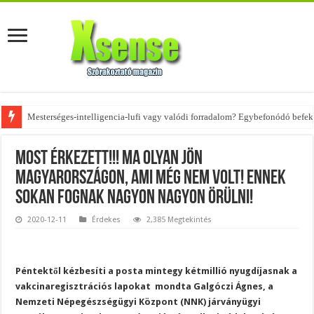
Mesterséges-intelligencia-lufi vagy valódi forradalom? Egybefonódó befekt
Az övtáskák továbbra is trendik – nézd meg, milyen stílusokhoz illenek!
Most érkezett!!! MA OLYAN JÖN
MAGYARORSZÁGON, ami még nem volt! Ennek
sokan fognak nagyon nagyon ÖRÜLNI!
2020-12-11
Érdekes
2,385 Megtekintés
Péntektől kézbesíti a posta mintegy kétmillió nyugdíjasnak a
vakcinaregisztrációs lapokat  mondta Galgóczi Ágnes, a
Nemzeti Népegészségügyi Központ (NNK) járványügyi