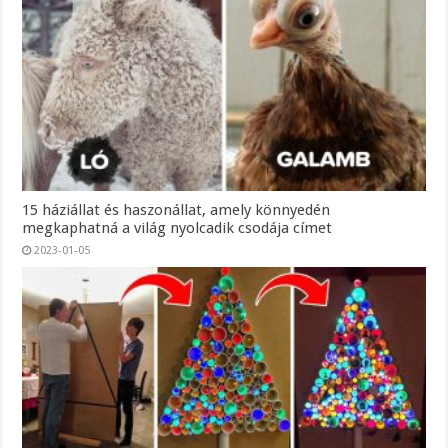
15 háziállat és haszonállat, amely könnyedén
megkaphatná a világ nyolcadik csodája címet
2023-01-05