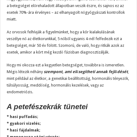
a betegséget előrehaladott állapotban veszik észre, és sajnos ez az
esetek 70%-ára érvényes – az elhanyagolt nőgyógyászati kontrollok
miatt.
Az orvosok felhívják a figyelmünket, hogy a kór kialakulásának
veszélye nő az életkorunkkal, 5 nőből ugyanis 4-nél felfedezik ezt a
betegséget, már 50 év fölött. Szomorú, de való, hogy ritkák azok az
esetek, amikor a kórt még kezdő fázisban diagnosztizálják.
Hogy mi okozza ezt a kegyetlen betegséget, továbbra is ismeretlen.
Mégis létezik néhány
szempont, ami elősegítheti annak fejlődését
,
mint például az életkor, a genetikai beállítottság, hormonális tényezők,
túlsúlyosság, meddőség, hormonális kezelések, vagy az
endometriózis.
A petefészekrák tünetei
* hasi puffadás;
* gyakori vizelés;
* hasi fájdalmak;
* menopauza utáni vérzés;