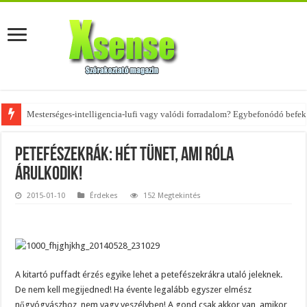
Mesterséges-intelligencia-lufi vagy valódi forradalom? Egybefonódó befekt
Az övtáskák továbbra is trendik – nézd meg, milyen stílusokhoz illenek!
Petefészekrák: hét tünet, ami róla
árulkodik!
2015-01-10
Érdekes
152 Megtekintés
A kitartó puffadt érzés egyike lehet a petefészekrákra utaló jeleknek.
De nem kell megijedned! Ha évente legalább egyszer elmész
nőgyógyászhoz, nem vagy veszélyben! A gond csak akkor van, amikor