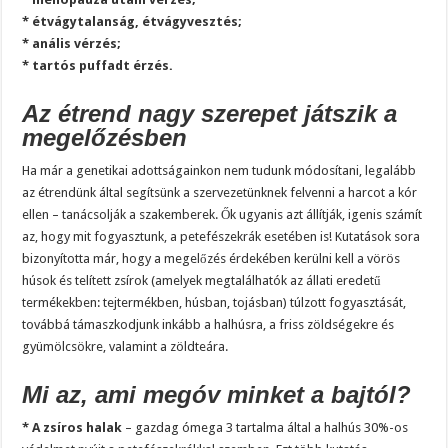
* étvágytalanság, étvágyvesztés;
* anális vérzés;
* tartós puffadt érzés.
Az étrend nagy szerepet játszik
a
megelőzésben
Ha már a genetikai adottságainkon nem tudunk módosítani, legalább
az étrendünk által segítsünk a szervezetünknek felvenni a harcot a kór
ellen – tanácsolják a szakemberek. Ők ugyanis azt állítják, igenis számít
az, hogy mit fogyasztunk, a petefészekrák esetében is! Kutatások sora
bizonyította már, hogy a megelőzés érdekében kerülni kell a vörös
húsok és telített zsírok (amelyek megtalálhatók az állati eredetű
termékekben: tejtermékben, húsban, tojásban) túlzott fogyasztását,
továbbá támaszkodjunk inkább a halhúsra, a friss zöldségekre és
gyümölcsökre, valamint a zöldteára.
Mi az, ami megóv minket a bajtól?
* A zsíros halak
– gazdag ómega 3 tartalma által a halhús 30%-os