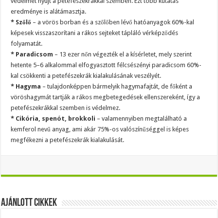
védelmet nyújt a petefészekrákkal szemben. Ezt több kutatás
eredménye is alátámasztja.
* Szőlő
– a vörös borban és a szőlőben lévő hatóanyagok 60%-kal
képesek visszaszorítani a rákos sejteket tápláló vérképződés
folyamatát.
* Paradicsom
– 13 ezer nőn végezték el a kísérletet, mely szerint
hetente 5–6 alkalommal elfogyasztott félcsészényi paradicsom 60%-
kal csökkenti a petefészekrák kialakulásának veszélyét.
* Hagyma
– tulajdonképpen bármelyik hagymafajtát, de főként a
vöröshagymát tartják a rákos megbetegedések ellenszereként, így a
petefészekrákkal szemben is védelmez.
* Cikória, spenót, brokkoli
– valamennyiben megtalálható a
kemferol nevű anyag, ami akár 75%-os valószínűséggel is képes
megfékezni a petefészekrák kialakulását.
Ajánlott Cikkek