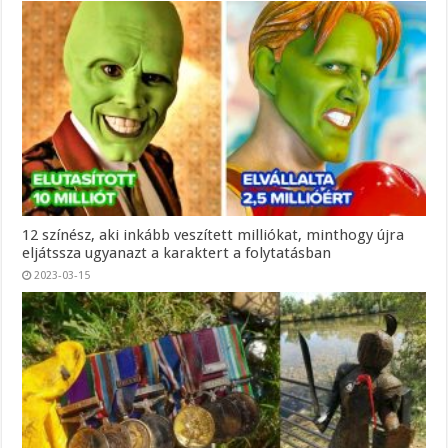
12 színész, aki inkább veszített milliókat, minthogy újra
eljátssza ugyanazt a karaktert a folytatásban
2023-03-15