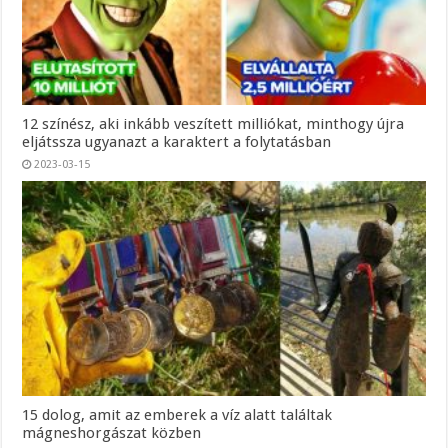
12 színész, aki inkább veszített milliókat, minthogy újra
eljátssza ugyanazt a karaktert a folytatásban
2023-03-15
15 dolog, amit az emberek a víz alatt találtak
mágneshorgászat közben