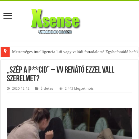
Mesterséges-intelligencia-lufi vagy valódi forradalom? Egybefonódó befekt
Az övtáskák továbbra is trendik – nézd meg, milyen stílusokhoz illenek!
„Szép a p**cid” – VV Renátó ezzel vall
szerelmet?
2020-12-12
Érdekes
2,443 Megtekintés