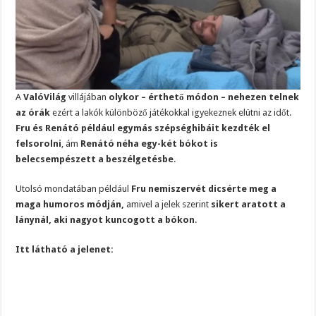
A
ValóVilág
villájában
olykor – érthető módon – nehezen telnek
az órák
ezért a lakók különböző játékokkal igyekeznek elütni az időt.
Fru és Renátó például egymás szépséghibáit kezdték el
felsorolni
, ám
Renátó néha egy-két bókot is
belecsempészett a beszélgetésbe
.
Utolsó mondatában például
Fru nemiszervét dicsérte meg a
maga humoros módján,
amivel a jelek szerint
sikert aratott a
lánynál, aki nagyot kuncogott a bókon
.
Itt látható a jelenet: