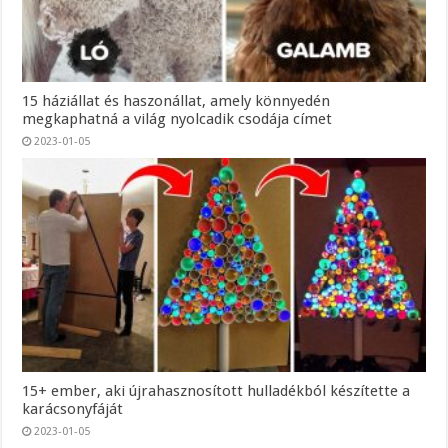
15 háziállat és haszonállat, amely könnyedén
megkaphatná a világ nyolcadik csodája címet
2023-01-05
15+ ember, aki újrahasznosított hulladékból készítette a
karácsonyfáját
2023-01-05