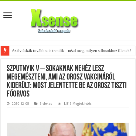
Az övtáskák továbbra is trendik – nézd meg, milyen stílusokhoz illenek!
Szputnyik V – Sokaknak nehéz lesz
megemészteni, ami az orosz vakcináról
kiderült: most jelentette be az orosz tiszti
főorvos
2020-12-08
Érdekes
1,813 Megtekintés