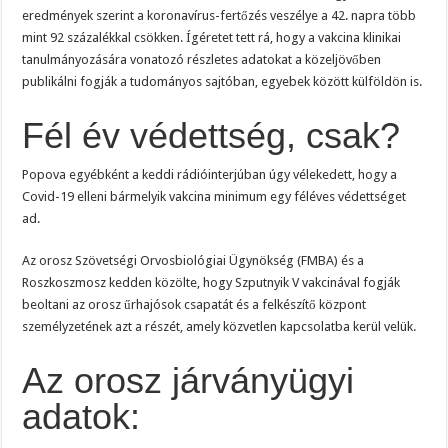
eredmények szerint a koronavírus-fertőzés veszélye a 42. napra több
mint 92 százalékkal csökken. Ígéretet tett rá, hogy a vakcina klinikai
tanulmányozására vonatozó részletes adatokat a közeljövőben
publikálni fogják a tudományos sajtóban, egyebek között külföldön is.
Fél év védettség, csak?
Popova egyébként a keddi rádióinterjúban úgy vélekedett, hogy a
Covid-19 elleni bármelyik vakcina minimum egy féléves védettséget
ad.
Az orosz Szövetségi Orvosbiológiai Ügynökség (FMBA) és a
Roszkoszmosz kedden közölte, hogy Szputnyik V vakcinával fogják
beoltani az orosz űrhajósok csapatát és a felkészítő központ
személyzetének azt a részét, amely közvetlen kapcsolatba kerül velük.
Az orosz járványügyi
adatok: