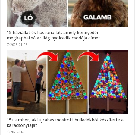
15 háziállat és haszonállat, amely könnyedén
megkaphatná a világ nyolcadik csodája címet
2023-01-05
15+ ember, aki újrahasznosított hulladékból készítette a
karácsonyfáját
2023-01-05