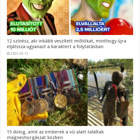
12 színész, aki inkább veszített milliókat, minthogy újra
eljátssza ugyanazt a karaktert a folytatásban
2023-03-15
15 dolog, amit az emberek a víz alatt találtak
mágneshorgászat közben