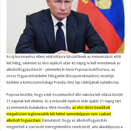
Az új koronavírus elleni védőoltásra készülőknek az immunizáció előtt
két hétig, valamint az első injekció után 42 napig le kell mondaniuk az
alkoholfogyasztásról – jelentette ki Anna Popova tisztifőorvos, az
orosz fogyasztóvédelmi felügyelet (Roszpotrebnadzor) vezetője
kedden a Komszomolszkaja Pravda című lap rádiójának nyilatkozva.
Popova közölte, hogy a két összetevőből álló vakcina két oltása között
21 napnak kell eltelnie, és a második injekció után újabb 21 napig tart
az immunitás kialakulása. Mint mondta,
az első dózis beadását
megelőzően legkevesebb két héttel semmiképpen sem szabad
alkoholt fogyasztani.
Rámutatott, hogy az alkoholfogyasztás
megterheli a szervezet méregtelenítési rendszerét, ami akadályozza a