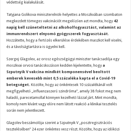
védettség kialakulását.
Tatyjana Golikova miniszterelnök-helyettes a Moszkvában szombaton
megkezdett tömeges vakcinációt megelőzően azt mondta, hogy
42
napig kell szüneteltetni az alkoholfogyasztást, valamint az
immunrendszert elnyomó gyógyszerek fogyasztását
.
Hozzátette, hogy a fertőzés elkerülése érdekében maszkot kell viselni,
és a távolságtartásra is ügyelni kell.
Szergej Glagolev, az orosz egészségügyi miniszter tanácsadója egy
moszkvai orvosi tanácskozáson kedden kijelentette, hogy
a
Szputnyik V vakcina mindkét komponensével beoltott
emberek kevesebb mint 0,5 százaléka kapta el a Covid-19
betegséget.
Közölte, hogy az önkéntesek 10 százalékánál volt
megfigyelhető „influenzaszerű szindróma”, amely 38 fokot meg nem
haladó, parecetamollal könnyen kezelhető lázzal járt. Mint mondta,
komoly nem kívánt vagy előre nem látott reakció a klinikai tesztelés
során nem jelentkezett.
Glagolev beszámolója szerint a Szputnyik V „posztregisztrációs
tesztelésében” 24 ezer önkéntes vesz részt. Közölte, hogy az időközi