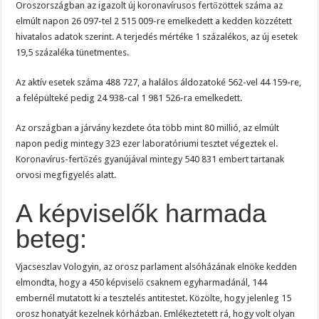
Oroszországban az igazolt új koronavírusos fertőzöttek száma az
elmúlt napon 26 097-tel 2 515 009-re emelkedett a kedden közzétett
hivatalos adatok szerint. A terjedés mértéke 1 százalékos, az új esetek
19,5 százaléka tünetmentes.
Az aktív esetek száma 488 727, a halálos áldozatoké 562-vel 44 159-re,
a felépülteké pedig 24 938-cal 1 981 526-ra emelkedett.
Az országban a járvány kezdete óta több mint 80 millió, az elmúlt
napon pedig mintegy 323 ezer laboratóriumi tesztet végeztek el.
Koronavírus-fertőzés gyanújával mintegy 540 831 embert tartanak
orvosi megfigyelés alatt.
A képviselők harmada
beteg:
Vjacseszlav Vologyin, az orosz parlament alsóházának elnöke kedden
elmondta, hogy a 450 képviselő csaknem egyharmadánál, 144
embernél mutatott ki a tesztelés antitestet. Közölte, hogy jelenleg 15
orosz honatyát kezelnek kórházban. Emlékeztetett rá, hogy volt olyan