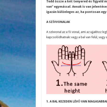
Tedd össze a két tenyered és figyeld m
van” egymással. Annak is van jelentése
igazán különleges az, ha pontosan egy
A SZÍVVONALAK
A szívvonal az a fő vonal, ami az ujjakhoz l
kapcsolódhatnak: vagy a bal van felül, vagy 
1. A BAL KEZEDEN LÉVŐ VAN MAGASABBA