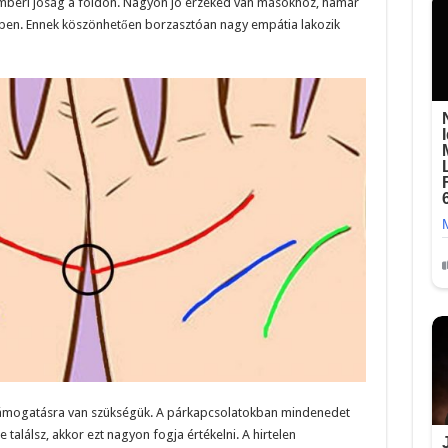
 emberi jóság a földön. Nagyon jó érzéked van másokhoz, hamar
 miben. Ennek köszönhetően borzasztóan nagy empátia lakozik
 támogatásra van szükségük. A párkapcsolatokban mindenedet
alálsz, akkor ezt nagyon fogja értékelni. A hirtelen