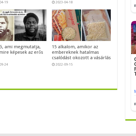
04-19
2023-04-18
tó, ami megmutatja,
15 alkalom, amikor az
mire képesek az erős
embereknek hatalmas
k
csalódást okozott a vásárlás
09-24
2022-09-15