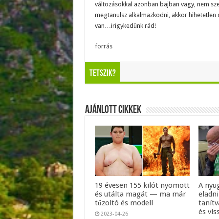
változásokkal azonban bajban vagy, nem szer
megtanulsz alkalmazkodni, akkor hihetetlen 
van…irigykedünk rád!
forrás
Tetszik?
Ajánlott Cikkek
19 évesen 155 kilót nyomott
A nyu
és utálta magát — ma már
eladni
tűzoltó és modell
tanítv
és vis
2023-04-26