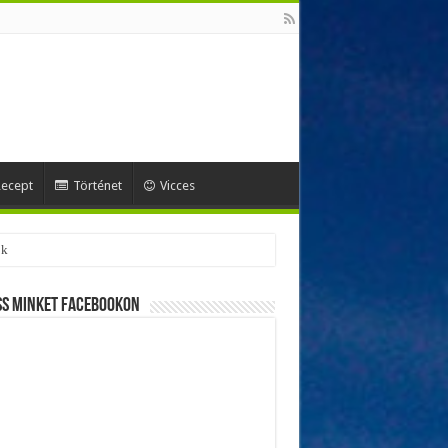
ecept
Történet
Vicces
ok
ss minket Facebookon