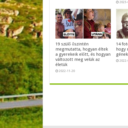
2023-
19 szülő őszintén
14 fo
megmutatta, hogyan éltek
hogy 
a gyerekeik előtt, és hogyan
géne
változott meg velük az
2022-
életük
2022-11-20