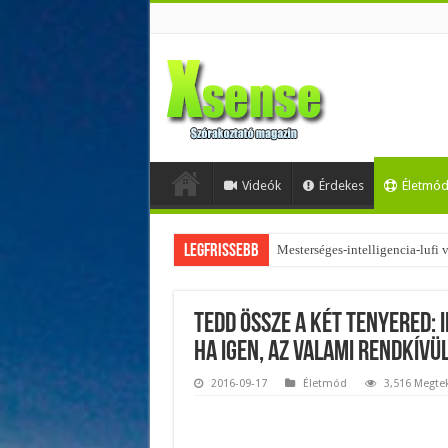
Videók
Érdekes
Életmó
Legfrissebb
Mesterséges-intelligencia-lufi
Tedd össze a két tenyered: 
Ha igen, az valami rendkívül
2016-09-17
Életmód
3,516 Megte