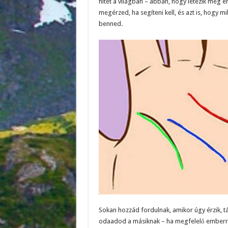
hitét a világban – abban, hogy létezik még
megérzed, ha segíteni kell, és azt is, hogy
benned.
Sokan hozzád fordulnak, amikor úgy érzik,
odaadod a másiknak – ha megfelelő emberre t