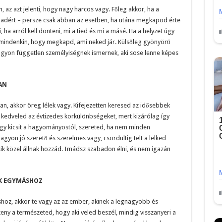
az azt jelenti, hogy nagy harcos vagy. Főleg akkor, ha a
agadért – persze csak abban az esetben, ha utána megkapod érte
 ha arról kell dönteni, mi a tied és mi a másé. Ha a helyzet úgy
 mindenkin, hogy megkapd, ami neked jár. Külsőleg gyönyörű
yon független személyiségnek ismernek, aki sose lenne képes
AN
, akkor öreg lélek vagy. Kifejezetten keresed az idősebbek
n kedveled az évtizedes korkülönbségeket, mert kizárólag így
 egy kicsit a hagyományostól, szereted, ha nem minden
agyon jó szerető és szerelmes vagy, csordultig telt a lelked
akik közel állnak hozzád. Imádsz szabadon élni, és nem igazán
AK EGYMÁSHOZ
hoz, akkor te vagy az az ember, akinek a legnagyobb és
keny a természeted, hogy aki veled beszél, mindig visszanyeri a