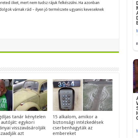
eted őket, mert nem tudsz rájuk felkészülni. Ha azonban
dolgok várnak rád – ilyen jó természete ugyanis keveseknek
gdíjas tanár kénytelen
15 alkalom, amikor a
 autóját: egykori
biztonsági intézkedések
ányai visszavásárolják
cserbenhagyták az
szaadják azt
embereket