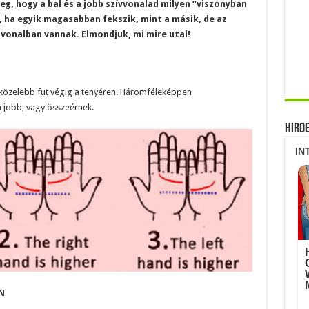
eg, hogy a bal és a jobb szívvonalad milyen “viszonyban
, ha egyik magasabban fekszik, mint a másik, de az
 vonalban vannak. Elmondjuk, mi mire utal!
egközelebb fut végig a tenyéren. Háromféleképpen
a jobb, vagy összeérnek.
Hird
N