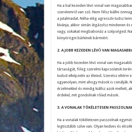
Ha a bal kezeden lévő vonal van magasabban, 
szerelemről van szó. Nem félsz kiállni önm
a jutalmadat. Néha elég agresszív tudsz lenni,
kívánja, akkor simán átgázolsz mindenen és
vagy, sokakat megbabonáz a szépséged. Nag
könyörögni bárkinek bármiért.
2. A JOBB KEZEDEN LÉVŐ VAN MAGASABB
Ha a jobb kezeden lévő vonal van magasabban
társaságát, főleg szerelmi kapcsolatok teré
tudod elképzelni az életed. Szeretsz eltérni
ugyanolyan, mint ahogy mások is csinálják. N
érzelmekkel és mindig kiállsz azok mellett, 
érdekel, mit gondolnak rólad mások.
3. A VONALAK TÖKÉLETESEN PASSZOLN
Ha a vonalak tökéletesen passzolnak egymás
legtisztább szíve van. Olyan kedves és előzé