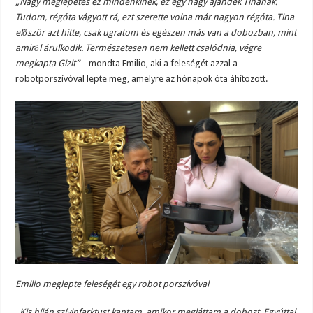
„Nagy meglepetés ez mindenkinek, ez egy nagy ajándék Tinának.
Tudom, régóta vágyott rá, ezt szerette volna már nagyon régóta. Tina
először azt hitte, csak ugratom és egészen más van a dobozban, mint
amiről árulkodik. Természetesen nem kellett csalódnia, végre
megkapta Gizit”
– mondta Emilio, aki a feleségét azzal a
robotporszívóval lepte meg, amelyre az hónapok óta áhítozott.
Emilio meglepte feleségét egy robot porszívóval
„Kis híján szívinfarktust kaptam, amikor megláttam a dobozt. Egyúttal