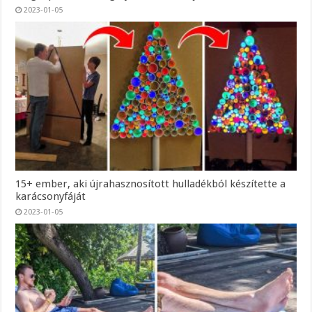
2023-01-05
15+ ember, aki újrahasznosított hulladékból készítette a
karácsonyfáját
2023-01-05