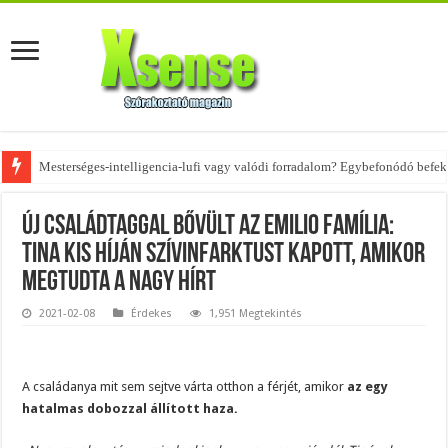
Mesterséges-intelligencia-lufi vagy valódi forradalom? Egybefonódó befekt
Az övtáskák továbbra is trendik – nézd meg, milyen stílusokhoz illenek!
Új családtaggal bővült az Emilio família:
Tina kis híján szívinfarktust kapott, amikor
megtudta a nagy hírt
2021-02-08
Érdekes
1,951 Megtekintés
A családanya mit sem sejtve várta otthon a férjét, amikor
az egy
hatalmas dobozzal állított haza.