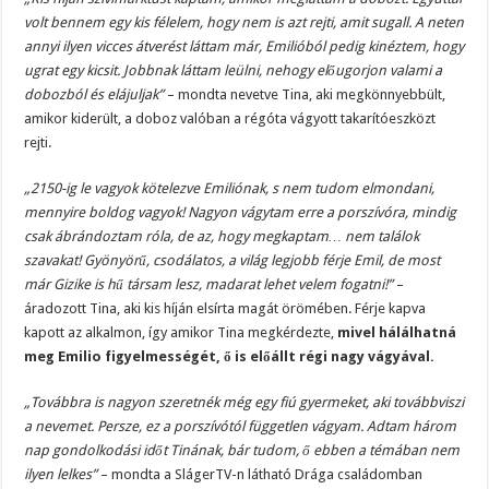
volt bennem egy kis félelem, hogy nem is azt rejti, amit sugall. A neten
annyi ilyen vicces átverést láttam már, Emilióból pedig kinéztem, hogy
ugrat egy kicsit. Jobbnak láttam leülni, nehogy előugorjon valami a
dobozból és elájuljak”
– mondta nevetve Tina, aki megkönnyebbült,
amikor kiderült, a doboz valóban a régóta vágyott takarítóeszközt
rejti.
„2150-ig le vagyok kötelezve Emiliónak, s nem tudom elmondani,
mennyire boldog vagyok! Nagyon vágytam erre a porszívóra, mindig
csak ábrándoztam róla, de az, hogy megkaptam… nem találok
szavakat! Gyönyörű, csodálatos, a világ legjobb férje Emil, de most
már Gizike is hű társam lesz, madarat lehet velem fogatni!”
–
áradozott Tina, aki kis híján elsírta magát örömében. Férje kapva
kapott az alkalmon, így amikor Tina megkérdezte,
mivel hálálhatná
meg Emilio figyelmességét, ő is előállt régi nagy vágyával.
„Továbbra is nagyon szeretnék még egy fiú gyermeket, aki továbbviszi
a nevemet. Persze, ez a porszívótól független vágyam. Adtam három
nap gondolkodási időt Tinának, bár tudom, ő ebben a témában nem
ilyen lelkes”
– mondta a SlágerTV-n látható Drága családomban