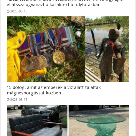
eljátssza ugyanazt a karaktert a folytatásban
2023-03-15
15 dolog, amit az emberek a víz alatt találtak
mágneshorgászat közben
2023-03-15