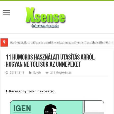
Az övtáskák továbbra is trendik – nézd meg, milyen stílusokhoz illenek!
11 humoros használati utasítás arról,
hogyan NE töltsük az ünnepeket
2018-12-13
Egyéb
219 Megtekintés
1. Karácsonyi zoknidekoráció.