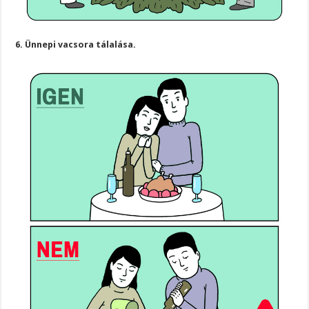
6. Ünnepi vacsora tálalása.