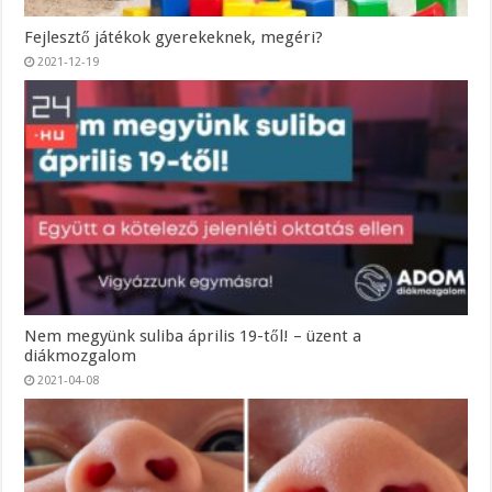
Fejlesztő játékok gyerekeknek, megéri?
2021-12-19
Nem megyünk suliba április 19-től! – üzent a
diákmozgalom
2021-04-08