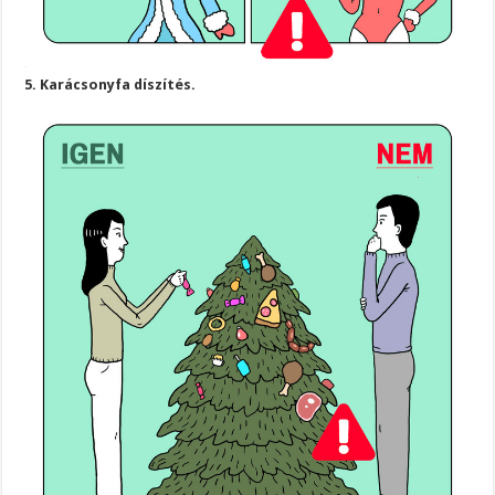
5. Karácsonyfa díszítés.