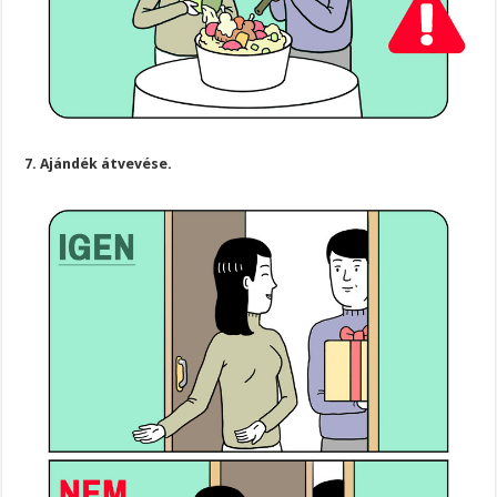
7. Ajándék átvevése.