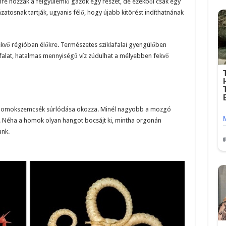
ínre hozzák a felgyülemlő gázok egy részét, de ezekből csak egy
zatosnak tartják, ugyanis félő, hogy újabb kitörést indíthatnának
fekvő régióban élőkre. Természetes sziklafalai gyengülőben
 falat, hatalmas mennyiségű víz zúdulhat a mélyebben fekvő
 a homokszemcsék súrlódása okozza. Minél nagyobb a mozgó
Néha a homok olyan hangot bocsájt ki, mintha orgonán
unk.