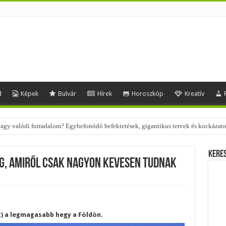
d
Képek
Bulvár
Hírek
Horoszkóp
Kreatív
 – nézd meg, milyen stílusokhoz illenek!
Kere
ég, amiről csak nagyon kevesen tudnak
 a legmagasabb hegy a Földön.