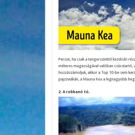
Persze, ha csak a tengerszinttől kezdődő r
méteres magasságával valóban csúcstartó, vis
hozzászámoljuk, akkor a Top 10-be sem kerül
pajzsvulkán, a
Mauna Kea
a legnagyobb hegy
2. A robbanó tó.