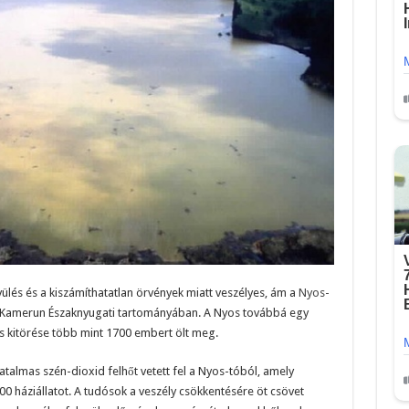
yülés és a kiszámíthatatlan örvények miatt veszélyes, ám a
Nyos-
, Kamerun Északnyugati tartományában. A Nyos továbbá egy
 kitörése több mint 1700 embert ölt meg.
atalmas szén-dioxid felhőt vetett fel a Nyos-tóból, amely
 háziállatot. A tudósok a veszély csökkentésére öt csövet