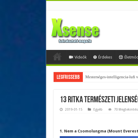
Videók
Érdekes
Életmó
Legfrissebb
Az övtáskák továbbra is trendik
13 ritka természeti jelens
2019-01-15
Egyéb
70 Megtekintés
1. Nem a Csomolungma (Mount Everest)