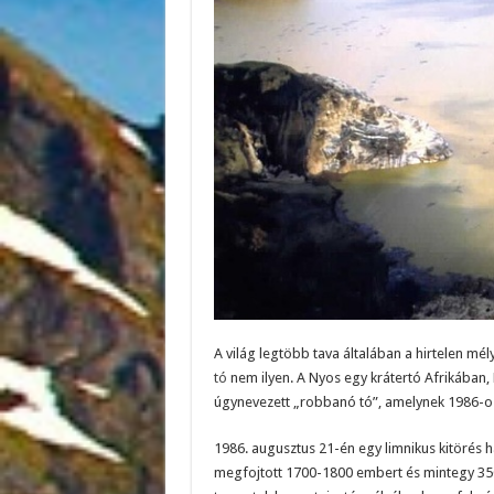
A világ legtöbb tava általában a hirtelen mél
tó
nem ilyen. A Nyos egy krátertó Afrikában
úgynevezett „robbanó tó”, amelynek 1986-os
1986. augusztus 21-én egy limnikus kitörés h
megfojtott 1700-1800 embert és mintegy 3500