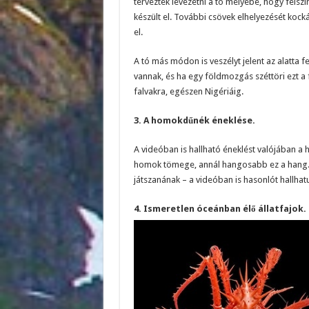
terveztek levezetni a tó mélyébe, hogy felsz
készült el. További csövek elhelyezését kocká
el.
A tó más módon is veszélyt jelent az alatta 
vannak, és ha egy földmozgás széttöri ezt a
falvakra, egészen Nigériáig.
3. A homokdűnék éneklése.
A videóban is hallható éneklést valójában
homok tömege, annál hangosabb ez a hang. 
játszanának – a videóban is hasonlót hallhat
4. Ismeretlen óceánban élő állatfajok.