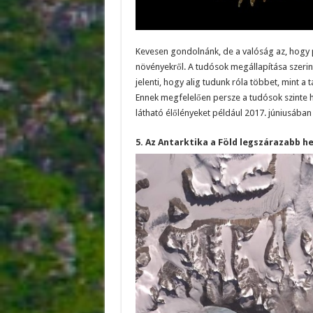
Kevesen gondolnánk, de a valóság az, hogy p
növényekről. A tudósok megállapítása szerin
jelenti, hogy alig tudunk róla többet, mint a 
Ennek megfelelően persze a tudósok szinte hét
látható élőlényeket például 2017. júniusában 
5. Az Antarktika a Föld legszárazabb he