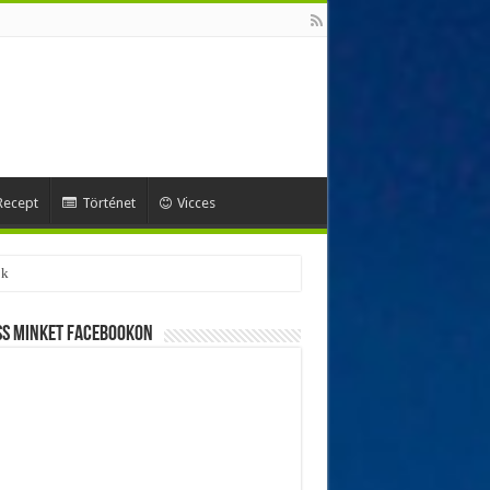
Recept
Történet
Vicces
ss minket Facebookon