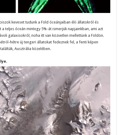
iszok keveset tudunk a Föld óceánjaiban élő állatokról és
t a teljes óceán mintegy 5%-át ismerjük napjainkban, ami azt
távoli galaxisokról, noha itt van közvetlen mellettünk a Földön.
ről-hétre új tengeri állatokat fedeznek fel, a fenti képen
találták, Ausztrália közelében.
lye.