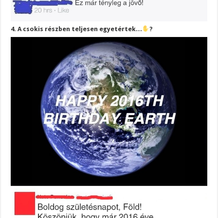
4. A csokis részben teljesen egyetértek…
?