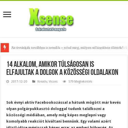
Az övtáskák továbbra is trendik – nézd meg, milyen stílusokhoz illenek!
14 alkalom, amikor túlságosan is
elfajultak a dolgok a közösségi oldalakon
2017-12-20
Kreatív
,
Vicces
579 Megtekintés
Sok évnyi aktív Facebookozással a hátunk mögött már kevés
olyan polgárpukkasztó dologgal tudunk találkozni a
közösségi médiában, amely még képes meglepni vagy
komolyabb reakciót kiváltani bennünk. Egy valami azért
időről-időre mégiscsak képes erre: az emberi hülyeség. Az