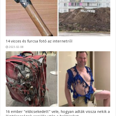
14 vicces és furcsa fotó az internetről
2023-02-08
16 ember “eldicsekedett” vele, hogyan adták vissza nekik a