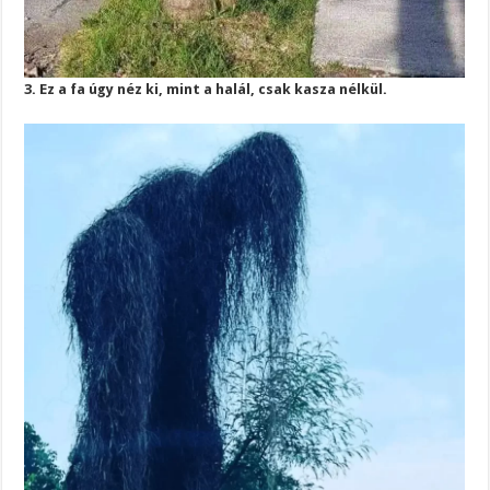
3. Ez a fa úgy néz ki, mint a halál, csak kasza nélkül.