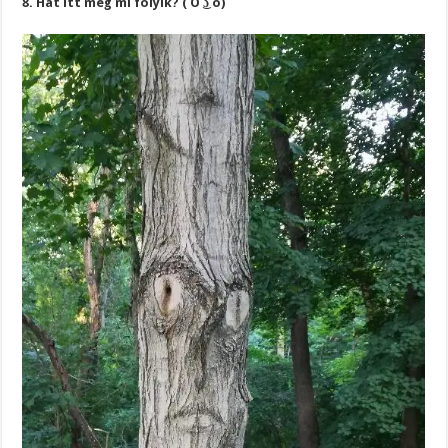
8. Hát itt meg mi folyik? ( ͡O ͜ʖ ͡o)