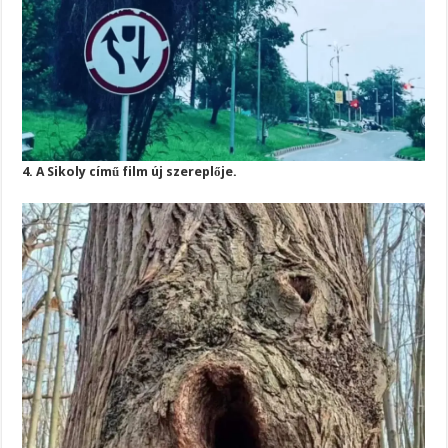
4. A Sikoly című film új szereplője.