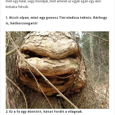
mint egy halál, vagy mondjuk, mint aminek az egyik ágán egy alvó
kisbaba fekszik.
1. Kicsit olyan, mint egy gonosz Tini nindzsa teknős. Bárhogy
is, hátborzongató!
2. Ez a fa úgy döntött, hátat fordít a világnak.