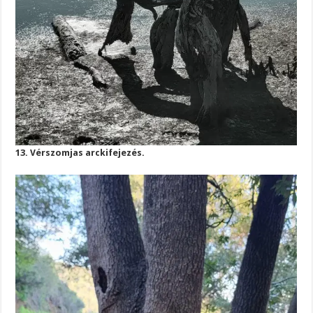
13. Vérszomjas arckifejezés.