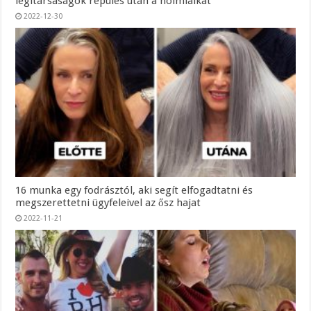
légitársaságok repülés után a holmiaikat
2022-12-30
16 munka egy fodrásztól, aki segít elfogadtatni és
megszerettetni ügyfeleivel az ősz hajat
2022-11-21