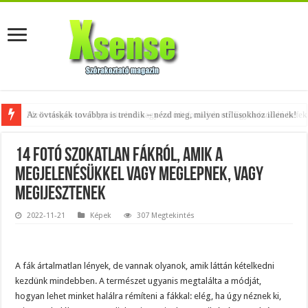
Az övtáskák továbbra is trendik – nézd meg, milyen stílusokhoz illenek!
14 fotó szokatlan fákról, amik a
megjelenésükkel vagy meglepnek, vagy
megijesztenek
2022-11-21
Képek
307 Megtekintés
A fák ártalmatlan lények, de vannak olyanok, amik láttán kételkedni
kezdünk mindebben. A természet ugyanis megtalálta a módját,
hogyan lehet minket halálra rémíteni a fákkal: elég, ha úgy néznek ki,