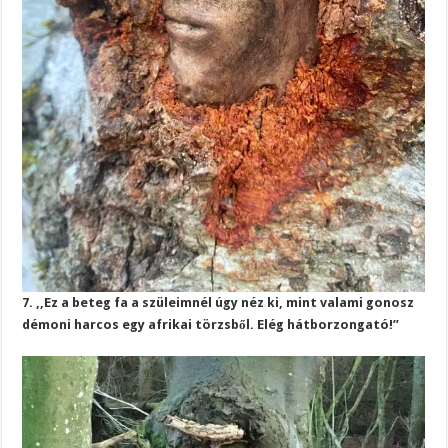
7. ,,Ez a beteg fa a szüleimnél úgy néz ki, mint valami gonosz
démoni harcos egy afrikai törzsből. Elég hátborzongató!”