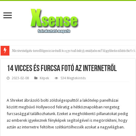
Az övtáskák továbbra is trendik – nézd meg, milyen stílusokhoz illenek!
14 vicces és furcsa fotó az internetről
2023-02-08
Képek
534 Megtekintés
A Shreket ábrázoló bolti zöldségespulttól a lakótelep panelházai
között megbúvó Hollywood feliratig a hétköznapokban rengeteg
furcsasággal találkozhatunk. Ezeket a meghökkentő pillanatokat pedig
az emberek igyekeznek fényképek segítségével is megörökíteni, hogy
aztán az internetre feltöltve szétkürtölhessék azokat a nagyvilágban.