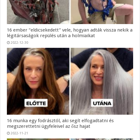
16 ember “eldicsekedett” vele, hogyan adták vissza nekik a
légitársaságok repülés után a holmiaikat
2022-12-30
16 munka egy fodrásztól, aki segít elfogadtatni és
megszerettetni ügyfeleivel az ősz hajat
2022-11-21