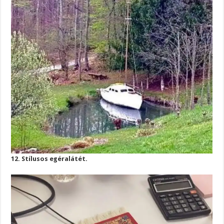
12. Stílusos egéralátét.