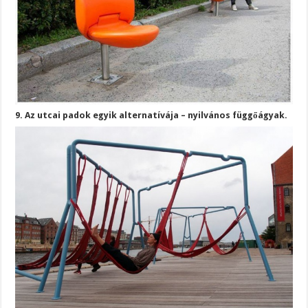
9. Az utcai padok egyik alternatívája – nyilvános függőágyak.