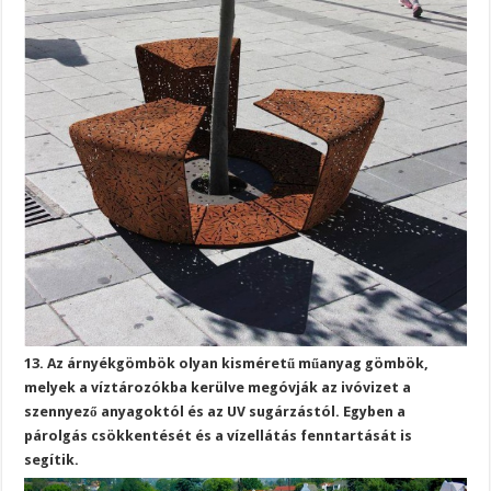
13. Az árnyékgömbök olyan kisméretű műanyag gömbök,
melyek a víztározókba kerülve megóvják az ivóvizet a
szennyező anyagoktól és az UV sugárzástól. Egyben a
párolgás csökkentését és a vízellátás fenntartását is
segítik.