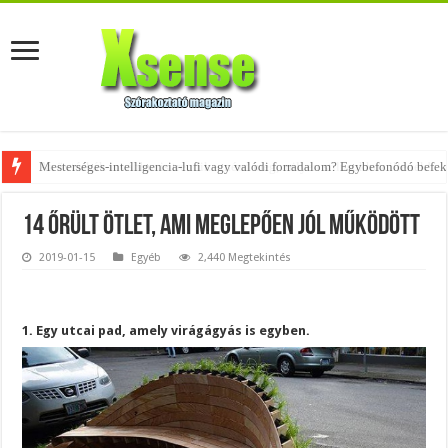
Az övtáskák továbbra is trendik – nézd meg, milyen stílusokhoz illenek!
14 őrült ötlet, ami meglepően jól működött
2019-01-15
Egyéb
2,440 Megtekintés
1. Egy utcai pad, amely virágágyás is egyben.