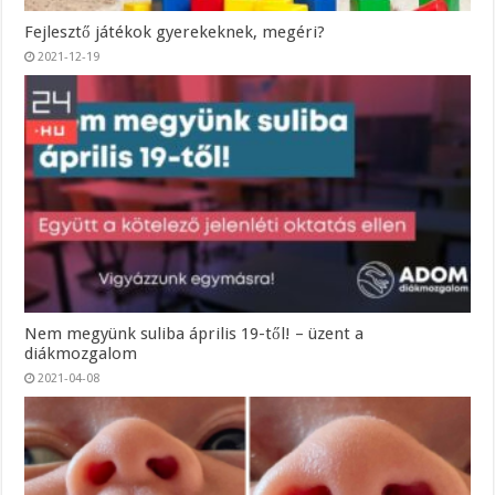
Fejlesztő játékok gyerekeknek, megéri?
2021-12-19
Nem megyünk suliba április 19-től! – üzent a
diákmozgalom
2021-04-08