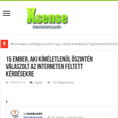
Az övtáskák továbbra is trendik – nézd meg, milyen stílusokhoz illenek!
15 ember, aki kíméletlenül őszintén
válaszolt az interneten feltett
kérdésekre
2019-01-15
Egyéb
152 Megtekintés
1.