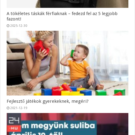
A tökéletes táskák férfiaknak – fedezd fel az 5 legjobb
fazont!
2025-12-30
Fejlesztő játékok gyerekeknek, megéri?
2021-12-19