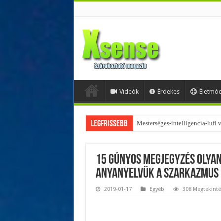
Videók
Érdekes
Életmó
Legfrissebb
Az övtáskák továbbra is trendik
15 gúnyos megjegyzés olyan
anyanyelvük a szarkazmus
2019-01-17
Egyéb
308 Megtekinté