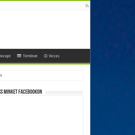
Recept
Történet
Vicces
ss minket Facebookon