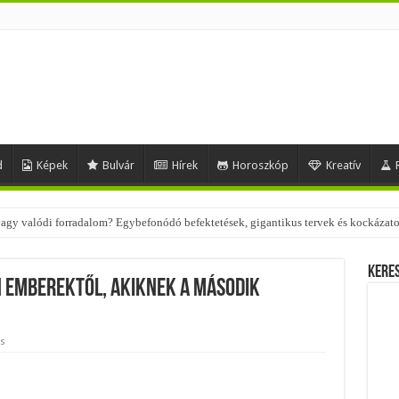
d
Képek
Bulvár
Hírek
Horoszkóp
Kreatív
 – nézd meg, milyen stílusokhoz illenek!
Kere
 emberektől, akiknek a második
s