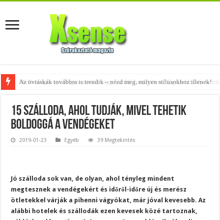
Az övtáskák továbbra is trendik – nézd meg, milyen stílusokhoz illenek!
15 szálloda, ahol tudják, mivel tehetik
boldoggá a vendégeket
2019-01-23
Egyéb
39 Megtekintés
Jó szálloda sok van, de olyan, ahol tényleg mindent
megtesznek a vendégekért és időről-időre új és merész
ötletekkel várják a pihenni vágyókat, már jóval kevesebb. Az
alábbi hotelek és szállodák ezen kevesek közé tartoznak,