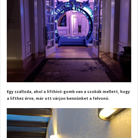
Egy szálloda, ahol a lifthívó-gomb van a szobák mellett, hogy
a lifthez érve, már ott várjon bennünket a felvonó.