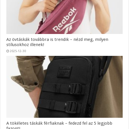
Az övtáskák továbbra is trendik – nézd meg, milyen
stílusokhoz illenek!
2025-12-30
A tökéletes táskák férfiaknak – fedezd fel az 5 legjobb
fazont!