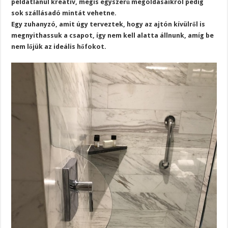
példátlanul kreatív, mégis egyszerű megoldásaikról pedig
sok szállásadó mintát vehetne.
Egy zuhanyzó, amit úgy terveztek, hogy az ajtón kívülről is
megnyithassuk a csapot, így nem kell alatta állnunk, amíg be
nem lőjük az ideális hőfokot.