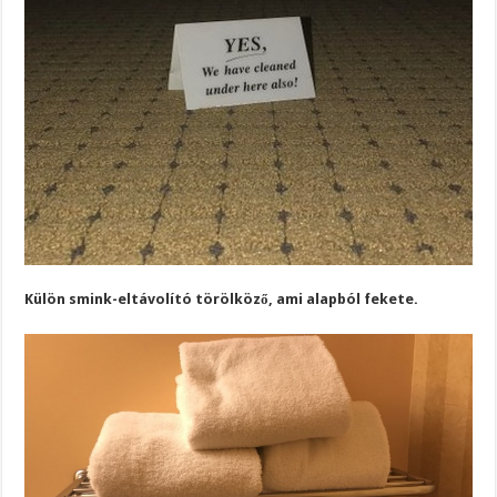
Külön smink-eltávolító törölköző, ami alapból fekete.