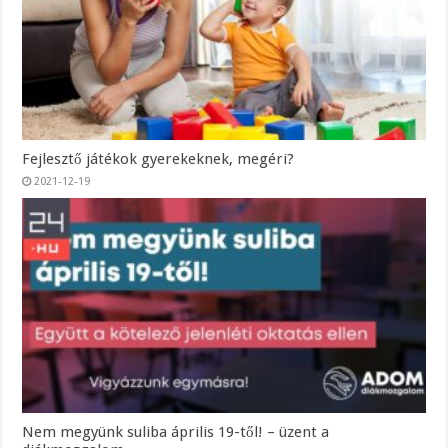
Fejlesztő játékok gyerekeknek, megéri?
2021-12-19
Nem megyünk suliba április 19-től! – üzent a