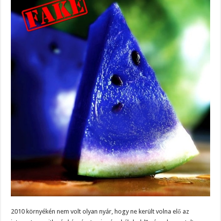
2010 környékén nem volt olyan nyár, hogy ne került volna elő az