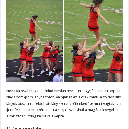
Noha valószínűleg már mindannyian nevettünk egy jót ezen a roppant
kínos pom-pom lányos fotón, valójában ez is csak kamu. A földön álló
lányok pusztán a feldobott lány szerencsétlenkedése miatt vágtak ilyen
ijedt fejet, és nem azért, mert a csaj összecsinálta magát a levegőben –
a kaki tehát utólag került rá a képre.
13. Batman és Joker