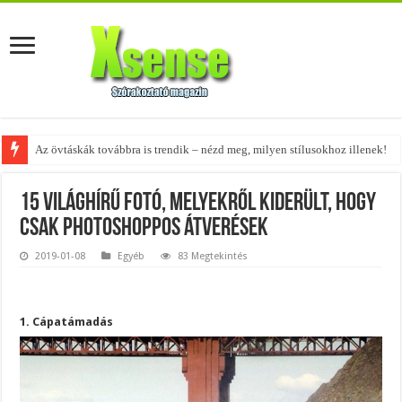
Az övtáskák továbbra is trendik – nézd meg, milyen stílusokhoz illenek!
A tökéletes táskák férfiaknak – fedezd fel az 5 legjobb fazont!
15 világhírű fotó, melyekről kiderült, hogy
csak Photoshoppos átverések
2019-01-08
Egyéb
83 Megtekintés
1. Cápatámadás