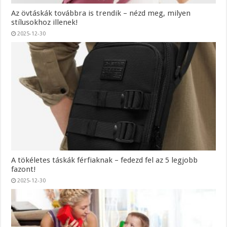
Az övtáskák továbbra is trendik – nézd meg, milyen
stílusokhoz illenek!
2025-12-30
A tökéletes táskák férfiaknak – fedezd fel az 5 legjobb
fazont!
2025-12-30