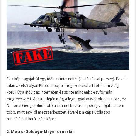
Ez a kép nagyjából egy idős az internettel (kis túlzással persze). Ez volt
talán az első olyan Photoshoppal megszerkesztett fotó, ami világ
körüli útra indult az interneten és szinte mindenkit egyformán
megtévesztett. Annak idején még a legnagyobb weboldalak is az „év
National Geographic” fotója címmel hozták le, pedig valójában nem
több, mint egy jól megszerkesztett átverés: a cápa utólagos
retusálással került rá a képre.
2. Metro-Goldwyn-Mayer oroszlán