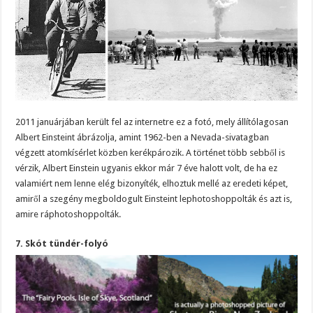
2011 januárjában került fel az internetre ez a fotó, mely állítólagosan
Albert Einsteint ábrázolja, amint 1962-ben a Nevada-sivatagban
végzett atomkísérlet közben kerékpározik. A történet több sebből is
vérzik, Albert Einstein ugyanis ekkor már 7 éve halott volt, de ha ez
valamiért nem lenne elég bizonyíték, elhoztuk mellé az eredeti képet,
amiről a szegény megboldogult Einsteint lephotoshoppolták és azt is,
amire ráphotoshoppolták.
7. Skót tündér-folyó