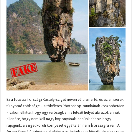
Ez a fotó az írországi Kastély-sziget néven vált ismerté, és az emberek
túlnyomó többsége – a tökéletes Photoshop-munkának köszönhetően
– vakon elhitte, hogy egy valóságban is létező helyet ábrázol, annak
ellenére, hogy nem kell nagy koponyának lennünk ahhoz, hogy
rájöjjünk: a sziget körüli környezet egyáltalán nem Írországra vall. A
furcsa formájú sziget egyébként a valóságban is létezik, de nincs rajta