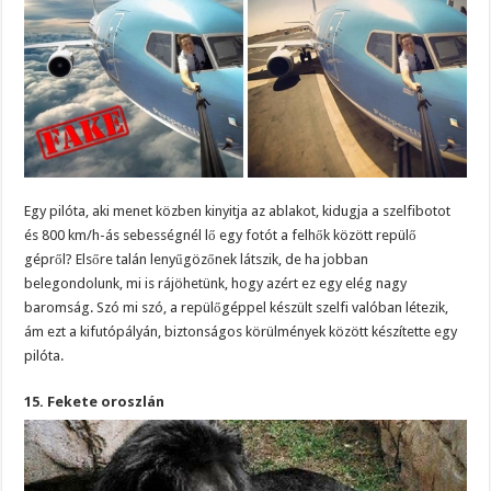
Egy pilóta, aki menet közben kinyitja az ablakot, kidugja a szelfibotot
és 800 km/h-ás sebességnél lő egy fotót a felhők között repülő
gépről? Elsőre talán lenyűgözőnek látszik, de ha jobban
belegondolunk, mi is rájöhetünk, hogy azért ez egy elég nagy
baromság. Szó mi szó, a repülőgéppel készült szelfi valóban létezik,
ám ezt a kifutópályán, biztonságos körülmények között készítette egy
pilóta.
15. Fekete oroszlán