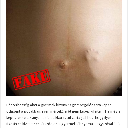
Bár terhesség alatt a gyermek bizony nagy mozgolódásra képes
odabent a pocakban, ilyen mértékű erőt nem képes kifejteni. Ha mégis
képes lenne, az anya hasfala akkor is túl vastag ahhoz, hogy ilyen
tisztán és kivehetően látszódjon a gyermek lábnyoma – egyszóval itt is