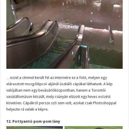
…ezzel a címmel került fel az internetre ez a fotó, melyen egy
elárasztott mozgólépcső aljánál úszkáló cápákat láthatunk. A kép
valójában nem egy bevásárlóközpontban, hanem a Torontói
vasútállomáson készült, mely csúnyán elázott egy heves esőzést
követően. Cápákról persze szó sem volt, azokat csak Photoshoppal
helyezte rá valaki a képre.
12. Pottyantó pom-pom lány