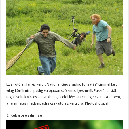
Ez a fotó a ,,félresikerült National Geographic forgatás” címmel kelt
világ körüli útra, pedig valójában szó sincs ilyesmiről. Pusztán a stáb
tagjai voltak vicces kedvükben (az elöl lévő srác még nevet is a képen),
a félelmetes medve pedig csak utólag került rá, Photoshoppal.
5. Kék görögdinnye