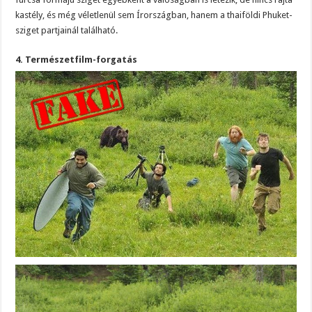
kastély, és még véletlenül sem Írországban, hanem a thaiföldi Phuket-
sziget partjainál található.
4. Természetfilm-forgatás