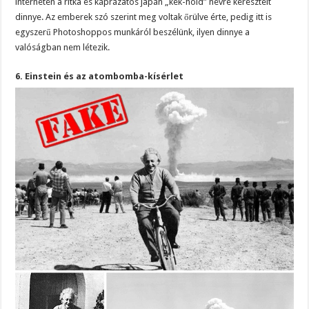
interneten a ritka és káprázatos japán „kék-hold” névre keresztelt
dinnye. Az emberek szó szerint meg voltak őrülve érte, pedig itt is
egyszerű Photoshoppos munkáról beszélünk, ilyen dinnye a
valóságban nem létezik.
6. Einstein és az atombomba-kísérlet