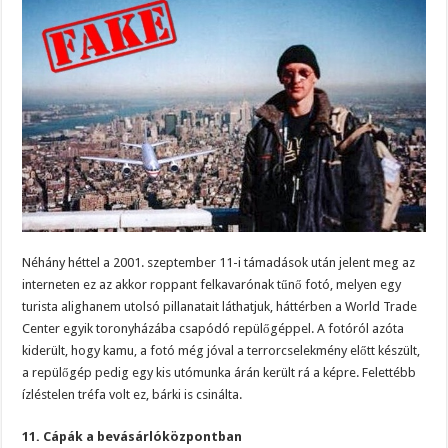
Néhány héttel a 2001. szeptember 11-i támadások után jelent meg az
interneten ez az akkor roppant felkavarónak tűnő fotó, melyen egy
turista alighanem utolsó pillanatait láthatjuk, háttérben a World Trade
Center egyik toronyházába csapódó repülőgéppel. A fotóról azóta
kiderült, hogy kamu, a fotó még jóval a terrorcselekmény előtt készült,
a repülőgép pedig egy kis utómunka árán került rá a képre. Felettébb
ízléstelen tréfa volt ez, bárki is csinálta.
11. Cápák a bevásárlóközpontban