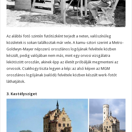
Az alábbi fotó szintén futótűzként terjedt a neten, valószínűleg
közületek is sokan találkoztak már vele. A kamu-sztori szerint a Metro-
Goldwyn-Mayer népszerű oroszlános logójának felvétele közben
készült, pedig valójában nem más, mint egy orvosi vizsgálatra
lekötözött oroszlán, akinek épp az életét próbálják megmenteni az
orvosok. Csakhogy tiszta legyen a kép: az alsó képen az MGM
oroszlános logójának (valódi) felvétele közben készült werk-fotót
láthatjátok.
3. Kastélysziget