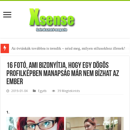
Az övtáskák továbbra is trendik – nézd meg, milyen stílusokhoz illenek!
16 fotó, ami bizonyítja, hogy egy dögös
profilképben manapság már nem bízhat az
ember
2019-01-04
Egyéb
39 Megtekintés
1.