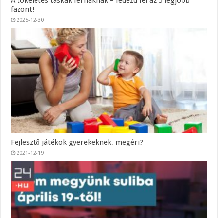
A tökéletes táskák férfiaknak – fedezd fel az 5 legjobb
fazont!
2025-12-30
Fejlesztő játékok gyerekeknek, megéri?
2021-12-19