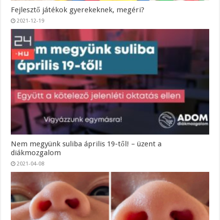
Fejlesztő játékok gyerekeknek, megéri?
2021-12-19
Nem megyünk suliba április 19-től! – üzent a
diákmozgalom
2021-04-08