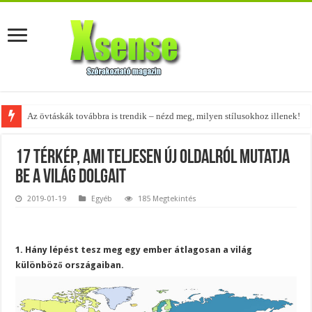
Az övtáskák továbbra is trendik – nézd meg, milyen stílusokhoz illenek!
17 térkép, ami teljesen új oldalról mutatja
be a világ dolgait
2019-01-19
Egyéb
185 Megtekintés
1. Hány lépést tesz meg egy ember átlagosan a világ
különböző országaiban.