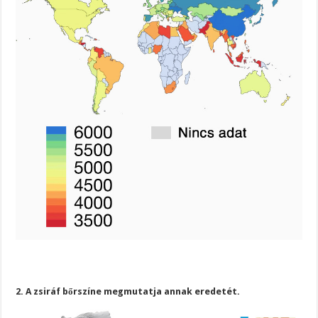
2. A zsiráf bőrszíne megmutatja annak eredetét.