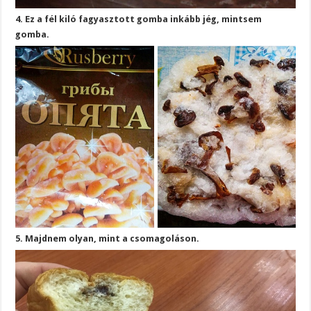
4. Ez a fél kiló fagyasztott gomba inkább jég, mintsem
gomba.
5. Majdnem olyan, mint a csomagoláson.