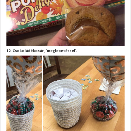
12. Csokoládékosár, ‘meglepetéssel’.