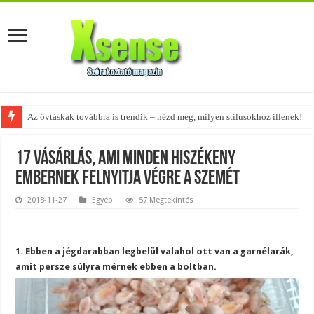
A tökéletes táskák férfiaknak – fedezd fel az 5 legjobb fazont!
17 vásárlás, ami minden hiszékeny
embernek felnyitja végre a szemét
2018-11-27
Egyéb
57 Megtekintés
1. Ebben a jégdarabban legbelül valahol ott van a garnélarák,
amit persze súlyra mérnek ebben a boltban.