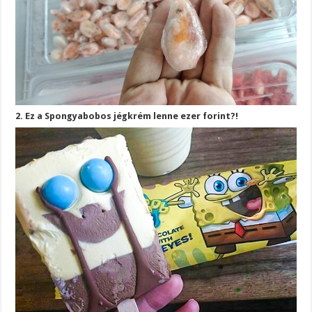
2. Ez a Spongyabobos jégkrém lenne ezer forint?!