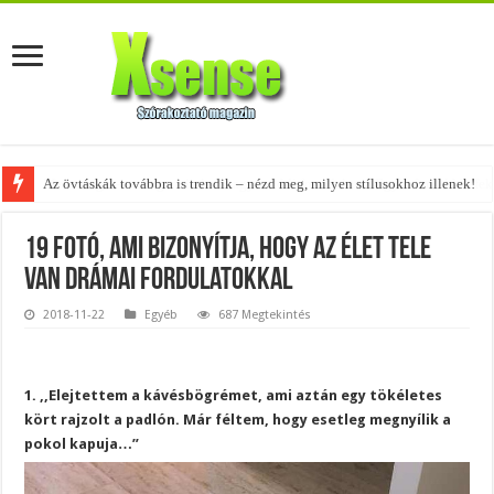
Az övtáskák továbbra is trendik – nézd meg, milyen stílusokhoz illenek!
19 fotó, ami bizonyítja, hogy az élet tele
van drámai fordulatokkal
2018-11-22
Egyéb
687 Megtekintés
1. ,,Elejtettem a kávésbögrémet, ami aztán egy tökéletes
kört rajzolt a padlón. Már féltem, hogy esetleg megnyílik a
pokol kapuja…”