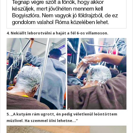
4. Nekiállt leborotválni a haját a fél 6-os villamoson.
5. ,,A kutyám rám ugrott, én pedig véletlenül leöntöttem
müzlivel. Ha szemmel ölni lehetne…”