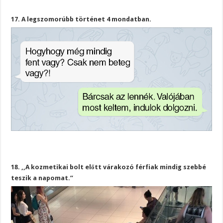
17. A legszomorúbb történet 4 mondatban.
18. ,,A kozmetikai bolt előtt várakozó férfiak mindig szebbé
teszik a napomat.”