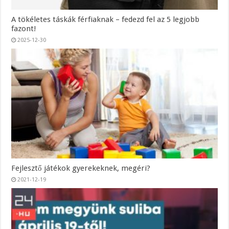
A tökéletes táskák férfiaknak – fedezd fel az 5 legjobb
fazont!
2025-12-30
Fejlesztő játékok gyerekeknek, megéri?
2021-12-19