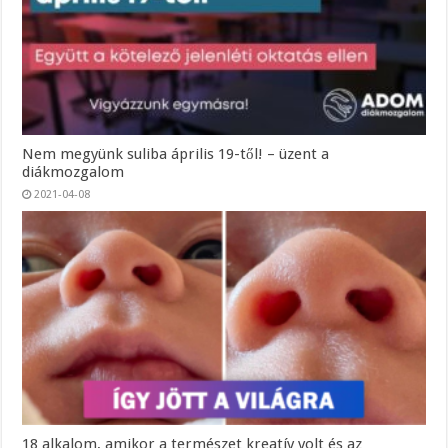
Nem megyünk suliba április 19-től! – üzent a
diákmozgalom
2021-04-08
18 alkalom, amikor a természet kreatív volt és az