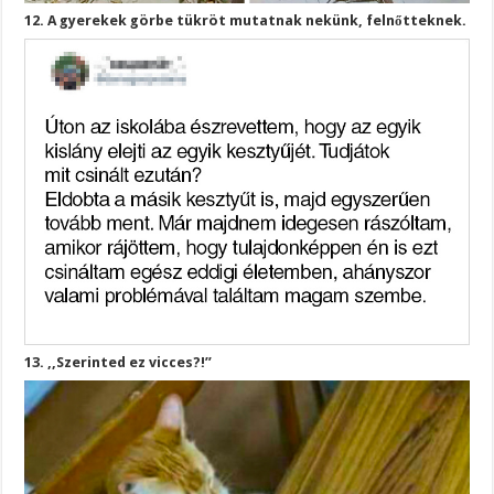
12. A gyerekek görbe tükröt mutatnak nekünk, felnőtteknek.
13. ,,Szerinted ez vicces?!”