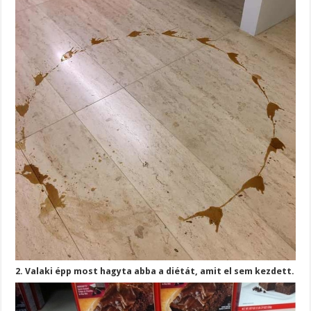
2. Valaki épp most hagyta abba a diétát, amit el sem kezdett.