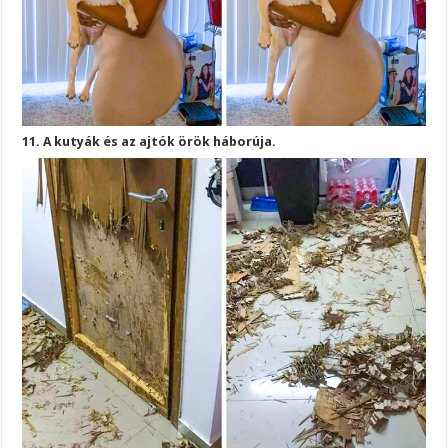
11. A kutyák és az ajtók örök háborúja.