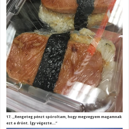
17. ,,Rengeteg pénzt spóroltam, hogy megvegyem magamnak
ezt a drónt. Így végezte…”