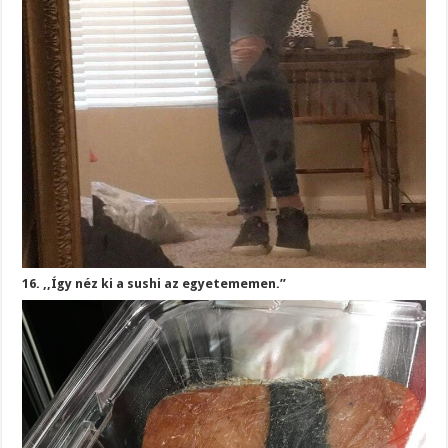
16. ,,Így néz ki a sushi az egyetememen.”