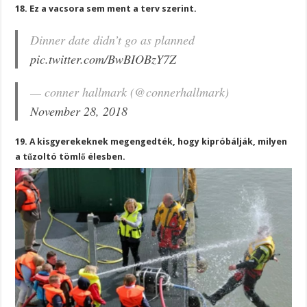
18. Ez a vacsora sem ment a terv szerint.
Dinner date didn’t go as planned
pic.twitter.com/BwBIOBzY7Z
— conner hallmark (@connerhallmark)
November 28, 2018
19. A kisgyerekeknek megengedték, hogy kipróbálják, milyen
a tűzoltó tömlő élesben.