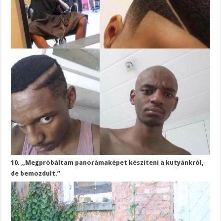
10. ,,Megpróbáltam panorámaképet készíteni a kutyánkról,
de bemozdult.”