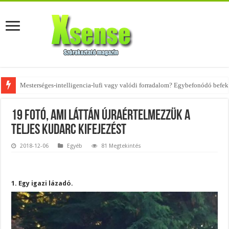
Az övtáskák továbbra is trendik – nézd meg, milyen stílusokhoz illenek!
19 fotó, ami láttán újraértelmezzük a
teljes kudarc kifejezést
2018-12-06
Egyéb
81 Megtekintés
1. Egy igazi lázadó.