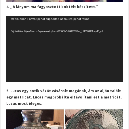
4. ,,A lányom ma fagyasztott koktélt készített.”
Videólejátszó
Media error: Format(s) not supported or source(s) not found
Fájl letöltése: https://liked.hu/wp-content/uploads/2018/12/5c0689333f2ac_1543568361.mp4?_=1
5. Lucas egy antik vázát vásárolt magának, ám az alján talált
egy matricát. Lucas megpróbálta eltávolítani ezt a matricát.
Lucas most ideges.