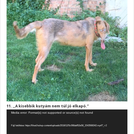
11. ,,A kisebbik kutyám nem túl jó elkapó.”
Videólejátszó
Media error: Format(s) not supported or source(s) not found
Fájl letöltése: https://liked.hu/wp-content/uploads/2018/12/5c068abf52e58_1543568342.mp4?_=2