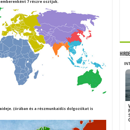
rd emberenként 7 részre osztjuk.
Hird
aideje. (órában és a részmunkaidős dolgozókat is