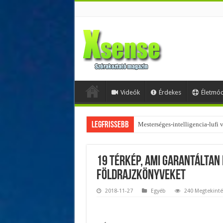
Videók
Érdekes
Életmó
Legfrissebb
Az övtáskák továbbra is trendik
19 térkép, ami garantáltan
földrajzkönyveket
2018-11-27
Egyéb
240 Megtekinté