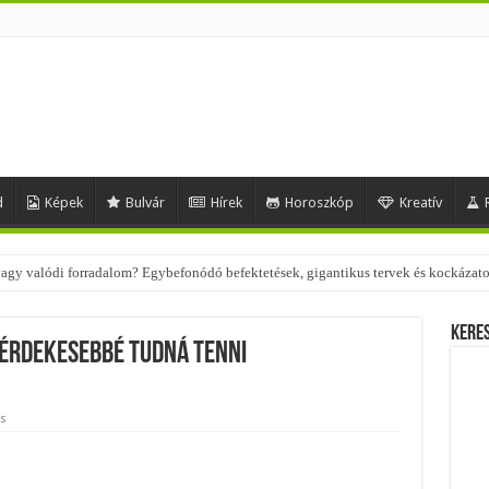
d
Képek
Bulvár
Hírek
Horoszkóp
Kreatív
 – nézd meg, milyen stílusokhoz illenek!
Kere
 érdekesebbé tudná tenni
s