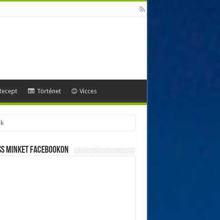
Recept
Történet
Vicces
ss minket Facebookon