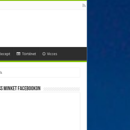
Recept
Történet
Vicces
ss minket Facebookon