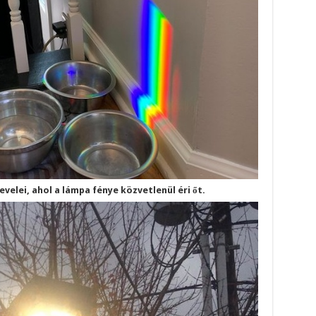
evelei, ahol a lámpa fénye közvetlenül éri őt.