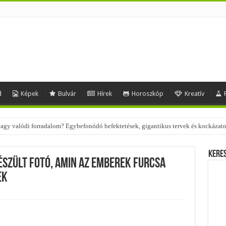
d
Képek
Bulvár
Hírek
Horoszkóp
Kreatív
 – nézd meg, milyen stílusokhoz illenek!
Kere
észült fotó, amin az emberek furcsa
ek