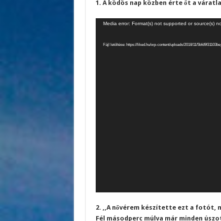
1. A ködös nap közben érte őt a várat
Videólejátszó
Media error: Format(s) not supported or source(s) n
Fájl letöltése: https://liked.hu/wp-content/uploads/2018/11/5bfd9f31
2. ,,A nővérem készítette ezt a fotót,
Fél másodperc múlva már minden úszot