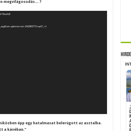
lan megvilágosodás… ?
ot found
103be_ezgifcom-optimize-min-1542902772.mp4?_=1
Hird
 miközben épp egy hatalmasat belerúgott az asztalba.
t a kávéban.”