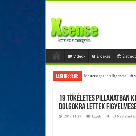
Videók
Érdekes
Életmó
Legfrissebb
Az övtáskák továbbra is trendik
19 tökéletes pillanatban k
dolgokra lettek figyelmes
2018-11-29
Egyéb
63 Megtekintés