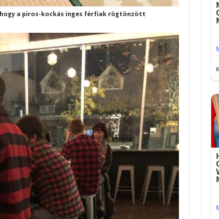
, hogy a piros-kockás inges férfiak rögtönzött