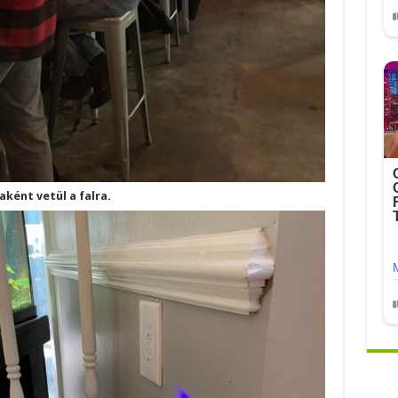
ként vetül a falra.