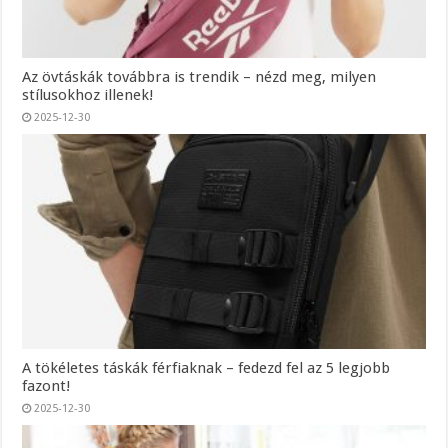
Az övtáskák továbbra is trendik – nézd meg, milyen
stílusokhoz illenek!
2025-12-30
A tökéletes táskák férfiaknak – fedezd fel az 5 legjobb
fazont!
2025-12-30