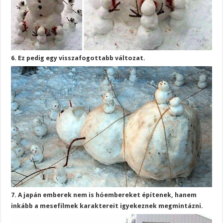
6. Ez pedig egy visszafogottabb változat.
7. A japán emberek nem is hóembereket építenek, hanem
inkább a mesefilmek karaktereit igyekeznek megmintázni.