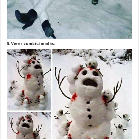
5. Véres zombitámadás.