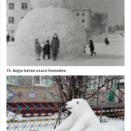
15. Anyja hátán utazó hómedve.