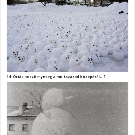
14. Óriás hószörnyeteg a múltszázad közepéről…?