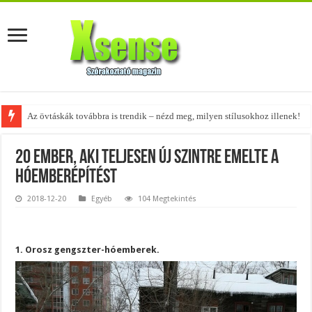
Az övtáskák továbbra is trendik – nézd meg, milyen stílusokhoz illenek!
A tökéletes táskák férfiaknak – fedezd fel az 5 legjobb fazont!
20 ember, aki teljesen új szintre emelte a
hóemberépítést
2018-12-20
Egyéb
104 Megtekintés
1. Orosz gengszter-hóemberek.