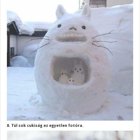
8. Túl sok cukiság ez egyetlen fotóra.