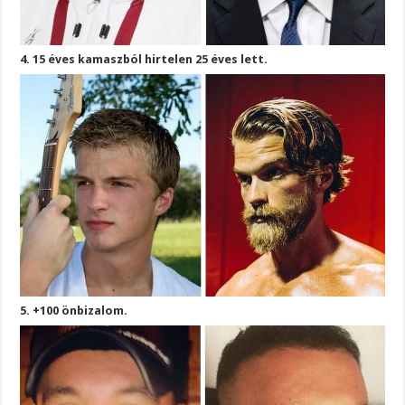
4. 15 éves kamaszból hirtelen 25 éves lett.
5. +100 önbizalom.