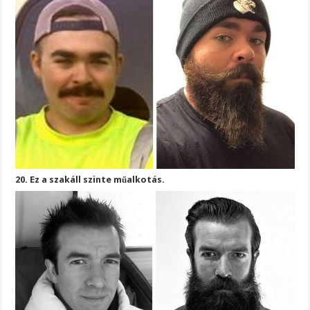
20. Ez a szakáll szinte műalkotás.