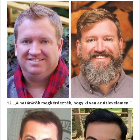
12. ,,A határőrök megkérdezték, hogy ki van az útlevelemen.”