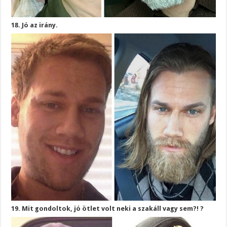
18. Jó az irány.
19. Mit gondoltok, jó ötlet volt neki a szakáll vagy sem?! ?