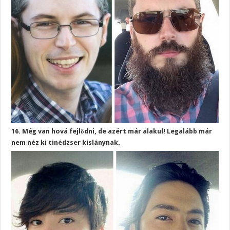
16. Még van hová fejlődni, de azért már alakul! Legalább már
nem néz ki tinédzser kislánynak.