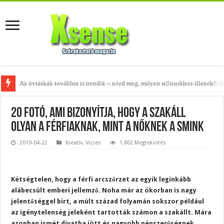
Az övtáskák továbbra is trendik – nézd meg, milyen stílusokhoz illenek!
20 fotó, ami bizonyítja, hogy a szakáll
olyan a férfiaknak, mint a nőknek a smink
2019-04-22
Kreatív
,
Vicces
1,802 Megtekintés
Kétségtelen, hogy a férfi arcszőrzet az egyik leginkább
alábecsült emberi jellemző. Noha már az ókorban is nagy
jelentőséggel bírt, a múlt század folyamán sokszor például
az igénytelenség jeleként tartották számon a szakállt. Mára
azonban ismét divatba jött és nagyobb népszerűségnek