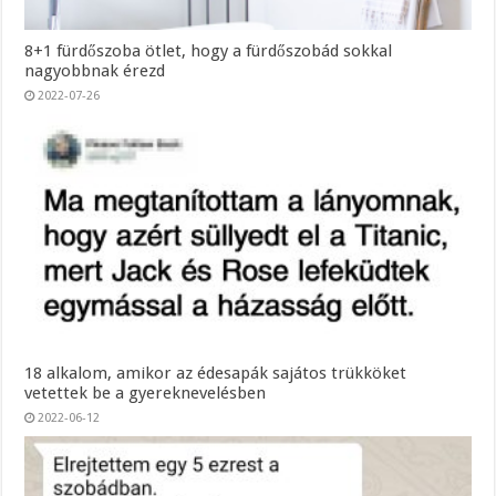
8+1 fürdőszoba ötlet, hogy a fürdőszobád sokkal
nagyobbnak érezd
2022-07-26
18 alkalom, amikor az édesapák sajátos trükköket
vetettek be a gyereknevelésben
2022-06-12