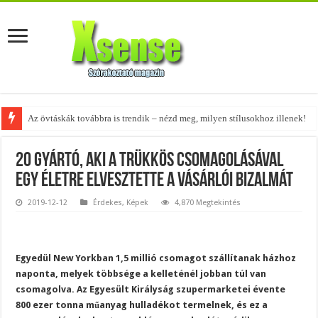
A tökéletes táskák férfiaknak – fedezd fel az 5 legjobb fazont!
20 gyártó, aki a trükkös csomagolásával
egy életre elvesztette a vásárlói bizalmát
2019-12-12
Érdekes
,
Képek
4,870 Megtekintés
Egyedül New Yorkban 1,5 millió csomagot szállítanak házhoz
naponta, melyek többsége a kelleténél jobban túl van
csomagolva. Az Egyesült Királyság szupermarketei évente
800 ezer tonna műanyag hulladékot termelnek, és ez a