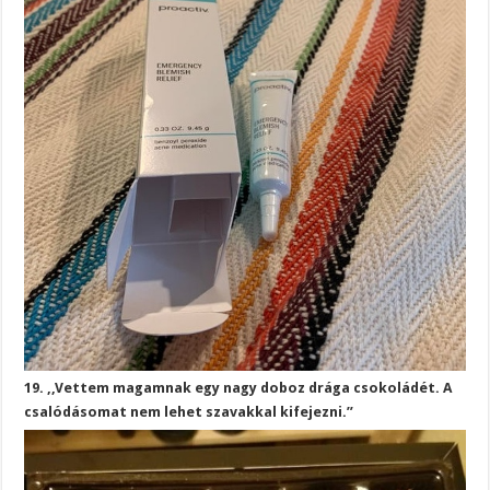
19. ,,Vettem magamnak egy nagy doboz drága csokoládét. A
csalódásomat nem lehet szavakkal kifejezni.”