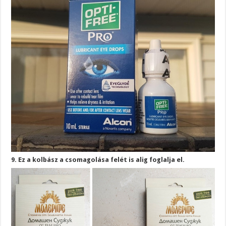
9. Ez a kolbász a csomagolása felét is alig foglalja el.