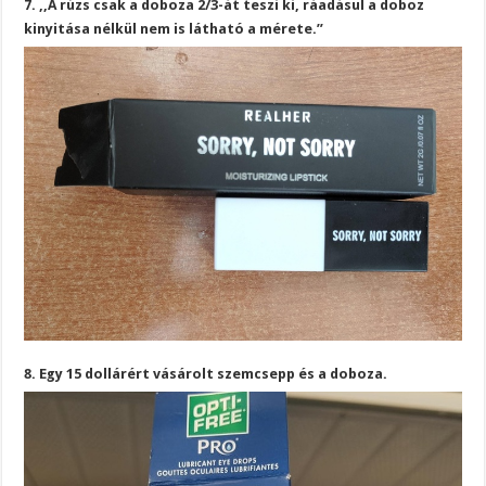
7. ,,A rúzs csak a doboza 2/3-át teszi ki, ráadásul a doboz
kinyitása nélkül nem is látható a mérete.”
8. Egy 15 dollárért vásárolt szemcsepp és a doboza.