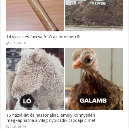
14 vicces és furcsa fotó az internetről
2023-02-08
15 háziállat és haszonállat, amely könnyedén
megkaphatná a világ nyolcadik csodája címet
2023-01-05