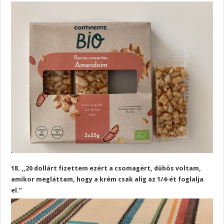
18. ,,20 dollárt fizettem ezért a csomagért, dühös voltam,
amikor megláttam, hogy a krém csak alig az 1/4-ét foglalja
el.”