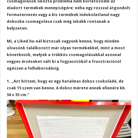
csomagolások okozta probléma nem korlátozódik az
eladott termékek mennyiségére: néha egy rosszul átgondolt
formatervezés vagy a kis termékek indokolatlanul nagy
dobozba csomagolása csak még inkább rontanak a
helyzeten.
Mi, a
Liked.hu
-nál biztosak vagyunk benne, hogy minden
olvasónk találkozott már olyan termékekkel, mint a most
következők, melyek a trükkös csomagolásukkal azonnal
vegyes érzéseket vált ki a fogyasztóból a frusztrációtól
egészen a felháborodásig.
1. ,,Azt hittem, hogy ez egy hatalmas doboz csokoládé, de
csak 15 szem van benne. A doboz mérete ennek ellenére kb.
50 x 35 cm.”