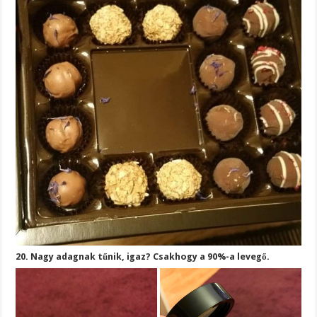
20. Nagy adagnak tűnik, igaz? Csakhogy a 90%-a levegő.