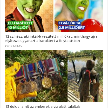
12 színész, aki inkább veszített milliókat, minthogy újra
eljátssza ugyanazt a karaktert a folytatásban
2023-03-15
15 dolog, amit az emberek a víz alatt találtak