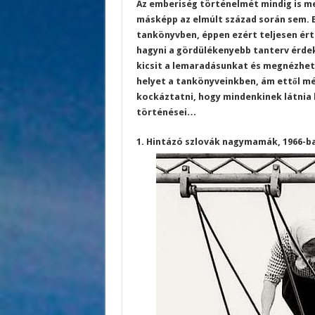
Az emberiség történelmét mindig is me
másképp az elmúlt század során sem. E
tankönyvben, éppen ezért teljesen ért
hagyni a gördülékenyebb tanterv érdek
kicsit a lemaradásunkat és megnézhet
helyet a tankönyveinkben, ám ettől m
kockáztatni, hogy mindenkinek látnia ke
történései…
1. Hintázó szlovák nagymamák, 1966-b