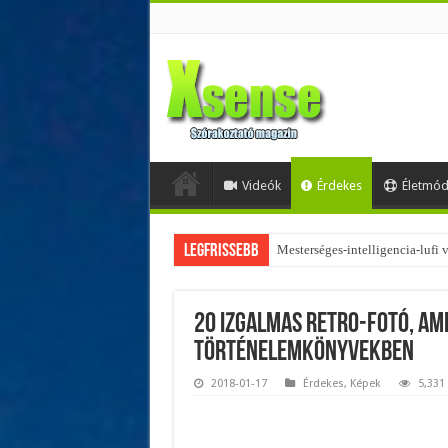
Videók
Érdekes
Életmó
Legfrissebb
Az övtáskák továbbra is trendik
20 izgalmas retro-fotó, am
történelemkönyvekben
2018-01-17
Érdekes
,
Képek
5,331