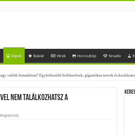
d
Képek
Bulvár
Hírek
Horoszkóp
Kreatív
R
 – nézd meg, milyen stílusokhoz illenek!
Kere
ivel nem találkozhatsz a
 Megtekintés