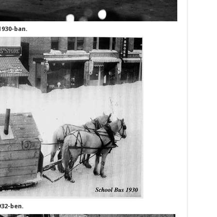
1930-ban.
932-ben.