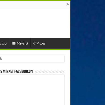
ecept
Történet
Vicces
ss minket Facebookon