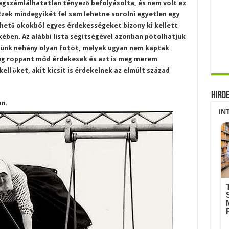
gszámlálhatatlan tényező befolyásolta, és nem volt ez
zek mindegyikét fel sem lehetne sorolni egyetlen egy
hető okokból egyes érdekességeket bizony ki kellett
ében. Az alábbi lista segítségével azonban pótolhatjuk
ünk néhány olyan fotót, melyek ugyan nem kaptak
ég roppant mód érdekesek és azt is meg merem
ll őket, akit kicsit is érdekelnek az elmúlt század
Hird
an.