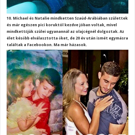
10. Michael és Natalie mindketten Szaúd-Arábiában születtek
és már egészen pici koruktól kezdve jóban voltak, mivel
mindkettőjük szülei ugyanannál az olajcégnél dolgoztak. Az
élet később elválasztotta őket, de 20 év után ismét egymásra
találtak a Facebookon. Ma már házasok.