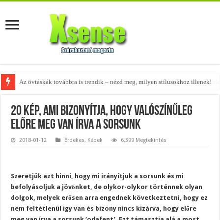
Az övtáskák továbbra is trendik – nézd meg, milyen stílusokhoz illenek!
A tökéletes táskák férfiaknak – fedezd fel az 5 legjobb fazont!
20 kép, ami bizonyítja, hogy valószínűleg
előre meg van írva a sorsunk
2018-01-12
Érdekes
,
Képek
6,399 Megtekintés
Szeretjük azt hinni, hogy mi irányítjuk a sorsunk és mi
befolyásoljuk a jövőnket, de olykor-olykor történnek olyan
dolgok, melyek erősen arra engednek következtetni, hogy ez
nem feltétlenül így van és bizony nincs kizárva, hogy előre
meg van írva a sorsunk ‘odafent’. Ezt támasztja alá a most