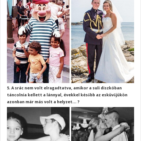
5. A srác nem volt elragadtatva, amikor a suli diszkóban
táncolnia kellett a lánnyal, évekkel később az esküvőjükön
azonban már más volt a helyzet… ?