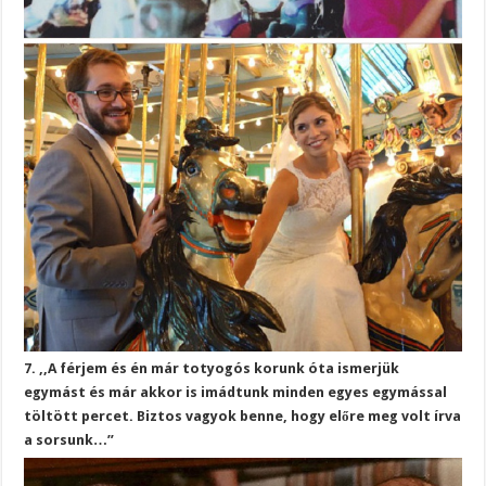
7. ,,A férjem és én már totyogós korunk óta ismerjük
egymást és már akkor is imádtunk minden egyes egymással
töltött percet. Biztos vagyok benne, hogy előre meg volt írva
a sorsunk…”