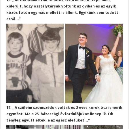
kiderült, hogy osztálytársak voltunk az oviban és az egyik
közös fotón egymás mellett is állunk. Egyikünk sem tudott
erről…”
17. ,,A szüleim szomszédok voltak és 2 éves koruk óta ismerik
egymást. Ma a 25. házassági évfordulójukat ünneplik. Ők
tényleg együtt élték le az egész életüket…”