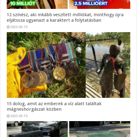
12 színész, aki inkább veszített milliókat, minthogy újra
eljátssza ugyanazt a karaktert a folytatásban
2023-03-15
15 dolog, amit az emberek a víz alatt találtak
mágneshorgászat közben
2023-03-15