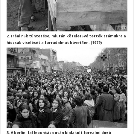
2. Iráni nők tüntetése, miután kötelezővé tették számukra a
hidzsáb viselését a forradalmat követően. (1979)
3. A berlini fal lebontása után kialakult forgalmi dugó,