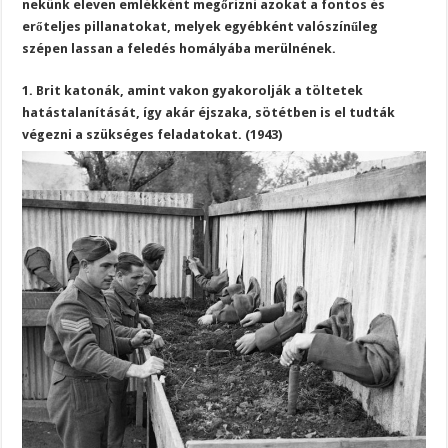
nekünk eleven emlékként megőrizni azokat a fontos és
erőteljes pillanatokat, melyek egyébként valószínűleg
szépen lassan a feledés homályába merülnének.
1. Brit katonák, amint vakon gyakorolják a töltetek
hatástalanítását, így akár éjszaka, sötétben is el tudták
végezni a szükséges feladatokat. (1943)