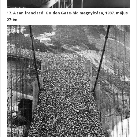
17. A san franciscói Golden Gate-híd megnyitása, 1937. május
27-én.