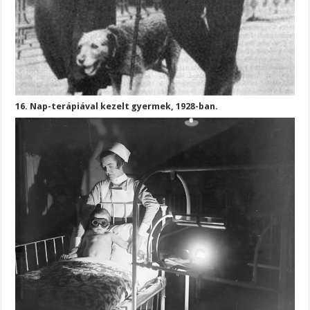
16. Nap-terápiával kezelt gyermek, 1928-ban.