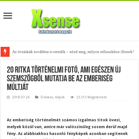
Az övtáskák továbbra is trendik – nézd meg, milyen stílusokhoz illenek!
20 ritka történelmi fotó, ami egészen új
szemszögből mutatja be az emberiség
múltját
2018-07-24
Érdekes
,
Képek
23,513 Megtekintés
Az emberiség történelmét számos izgalmas titok övezi,
melyek közül van, amire már valószínűleg sosem derül majd
fény. Az alábbiakhoz hasonló fényképek azonban segítenek