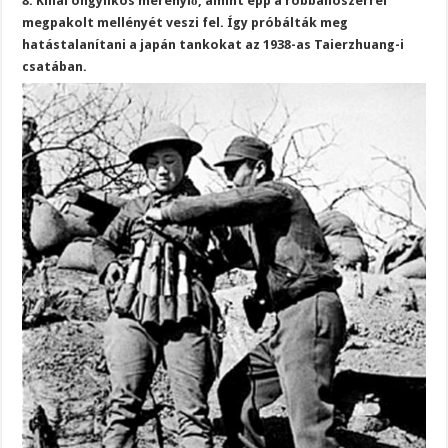
8. Kínai öngyilkos merénylő, amint épp a robbanószerrel
megpakolt mellényét veszi fel. Így próbálták meg
hatástalanítani a japán tankokat az 1938-as Taierzhuang-i
csatában.