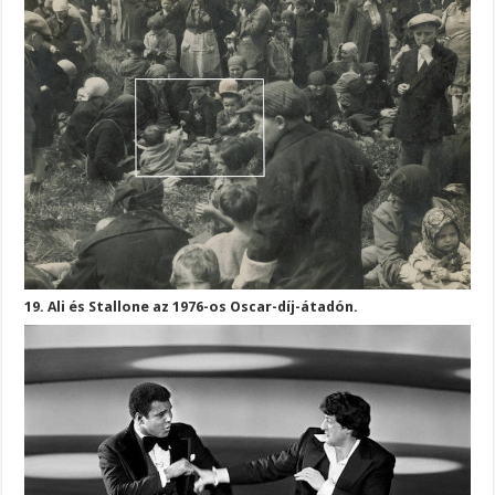
19. Ali és Stallone az 1976-os Oscar-díj-átadón.