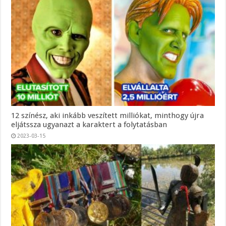
12 színész, aki inkább veszített milliókat, minthogy újra
eljátssza ugyanazt a karaktert a folytatásban
2023-03-15