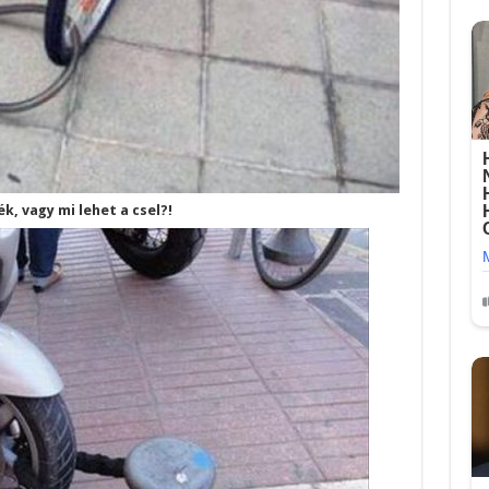
ék, vagy mi lehet a csel?!