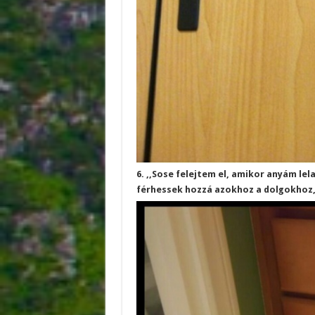
6. ,,Sose felejtem el, amikor anyám le
férhessek hozzá azokhoz a dolgokhoz, 