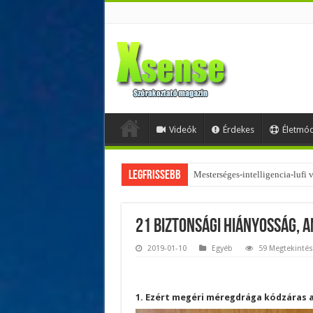
Videók
Érdekes
Életmó
Legfrissebb
Az övtáskák továbbra is trendik
21 biztonsági hiányosság, a
2019-01-10
Egyéb
59 Megtekintés
1. Ezért megéri méregdrága kódzáras a