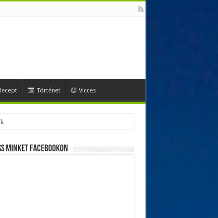
Recept
Történet
Vicces
ss minket Facebookon