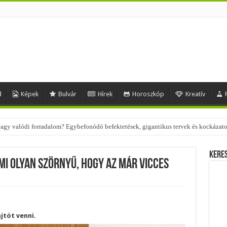
d
Képek
Bulvár
Hírek
Horoszkóp
Kreatív
 – nézd meg, milyen stílusokhoz illenek!
Kere
mi olyan szörnyű, hogy az már vicces
jtót venni.