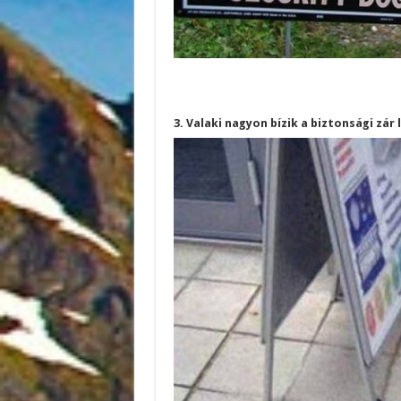
3. Valaki nagyon bízik a biztonsági zár